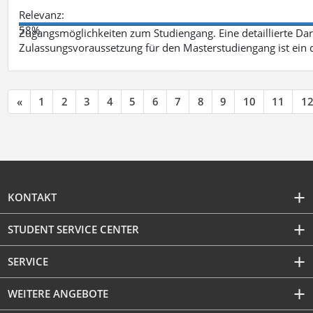
Relevanz:
58%
Zugangsmöglichkeiten zum Studiengang. Eine detaillierte Dar
Zulassungsvoraussetzung für den Masterstudiengang ist ein q
«
1
2
3
4
5
6
7
8
9
10
11
1
KONTAKT
STUDENT SERVICE CENTER
SERVICE
WEITERE ANGEBOTE