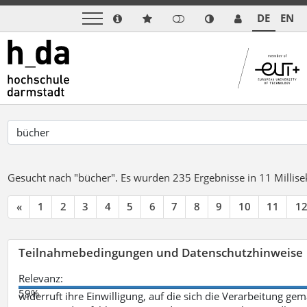
DE
EN
Gesucht nach "bücher".
Es wurden 235 Ergebnisse in 11 Milli
«
1
2
3
4
5
6
7
8
9
10
11
1
Teilnahmebedingungen und Datenschutzhinweise
Relevanz:
59%
widerruft ihre Einwilligung, auf die sich die Verarbeitung ge