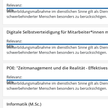
Relevanz:
58%
Weiterbildungsmaßnahme im dienstlichen Sinne gilt als Dien
schwerbehinderter Menschen besonders zu berücksichtigen. Fa
Digitale Selbstverteidigung für Mitarbeiter*innen 
Relevanz:
58%
Weiterbildungsmaßnahme im dienstlichen Sinne gilt als Dien
schwerbehinderter Menschen besonders zu berücksichtigen. Fa
POE: "Zeitmanagement und die Realität - Effektive
Relevanz:
58%
Weiterbildungsmaßnahme im dienstlichen Sinne gilt als Dien
schwerbehinderter Menschen besonders zu berücksichtigen. Fa
Informatik (M.Sc.)