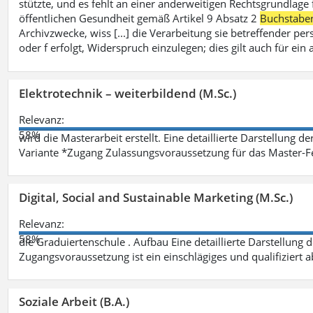
stützte, und es fehlt an einer anderweitigen Rechtsgrundlage 
öffentlichen Gesundheit gemäß Artikel 9 Absatz 2
Buchstabe
Archivzwecke, wiss [...] die Verarbeitung sie betreffender p
oder f erfolgt, Widerspruch einzulegen; dies gilt auch für ei
Elektrotechnik – weiterbildend (M.Sc.)
Relevanz:
58%
wird die Masterarbeit erstellt. Eine detaillierte Darstellung d
Variante *Zugang Zulassungsvoraussetzung für das Master-
Digital, Social and Sustainable Marketing (M.Sc.)
Relevanz:
58%
die Graduiertenschule . Aufbau Eine detaillierte Darstellung 
Zugangsvoraussetzung ist ein einschlägiges und qualifiziert 
Soziale Arbeit (B.A.)