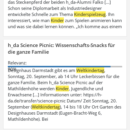
das Steckenpferd der beiden h_da-Alumni Falko [...]
Schon seine Diplomarbeit als Industriedesigner
entwickelte Schnelle zum Thema
Kinderspielzeug
. Ihn
interessiert, wie man
Kinder
zum Spielen animieren kann
und was sie dabei lernen können. „Ich komme aus einem
h_da Science Picnic: Wissenschafts-Snacks für
die ganze Familie
Relevanz:
90%
Designhaus Darmstadt gibt es am
Weltkindertag
,
Sonntag, 20. September, ab 14 Uhr Leckerbissen für die
ganze Familie. Beim h_da Science Picnic auf der
Mathildenhöhe werden
Kinder
, Jugendliche und
Erwachsene [...] Informationen unter: https://h-
da.de/transfer/science-picnic Datum/ Zeit Sonntag, 20.
September (
Weltkindertag
), 14 bis 18 Uhr Ort Garten des
Designhauses Darmstadt (Eugen-Bracht-Weg 6,
Mathildenhöhe). Bei