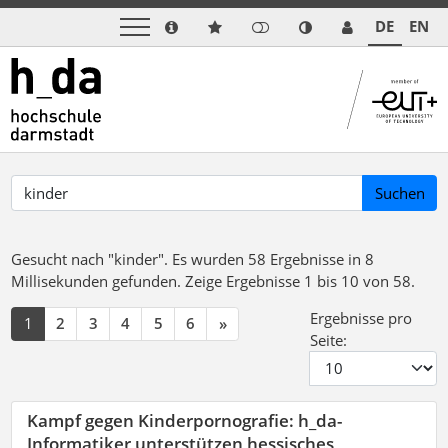
DE
EN
Suchen
Gesucht nach "kinder".
Es wurden 58 Ergebnisse in 8
Millisekunden gefunden.
Zeige Ergebnisse 1 bis 10 von 58.
Ergebnisse pro
1
2
3
4
5
6
»
Seite:
Kampf gegen Kinderpornografie: h_da-
Informatiker unterstützen hessisches