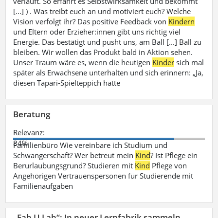
verläuft. So erfährt es Selbstwirksamkeit und bekommt
[...] ) . Was treibt euch an und motiviert euch? Welche
Vision verfolgt ihr? Das positive Feedback von
Kindern
und Eltern oder Erzieher:innen gibt uns richtig viel
Energie. Das bestätigt und pusht uns, am Ball [...] Ball zu
bleiben. Wir wollen das Produkt bald in Aktion sehen.
Unser Traum wäre es, wenn die heutigen
Kinder
sich mal
später als Erwachsene unterhalten und sich erinnern: „Ja,
diesen Tapari-Spielteppich hatte
Beratung
Relevanz:
84%
Familienbüro Wie vereinbare ich Studium und
Schwangerschaft? Wer betreut mein
Kind
? Ist Pflege ein
Berurlaubungsgrund? Studieren mit
Kind
Pflege von
Angehörigen Vertrauenspersonen für Studierende mit
Familienaufgaben
„Fab U Lab“: In neuer Lernfabrik sammeln