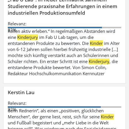
Studierende praxisnahe Erfahrungen in einem
industriellen Produktionsumfeld
Relevanz:
83%
Rollen aktiv erleben.“ In regelmäßigen Abständen wird
eine
Kinderjury
im Fab U Lab tagen, um die
entstandenen Produkte zu bewerten. Die
Kinder
im Alter
von 6-12 Jahren sollen hierbei frühzeitig industrielle [...]
möchte sich künftig verstärkt auch an Schülerinnen und
Schüler richten. Ein erster Schritt ist eine
Kinderjury
, die
entstandene Produkte bewertet. Von Simon Colin,
Redakteur Hochschulkommunikation Kernnutzer
Kerstin Lau
Relevanz:
82%
denn Rednerin“, als einen „positiven, glücklichen
Menschen“, der gerne liest, reist, sich für seine
Kinder
und Fußball begeistert und „mehr Liebe in die Welt
bringen will“. Was wiederum nach der Sozialpädagogin