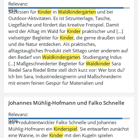
Relevanz:
95%
Sitzkissen für
Kinder
in
Waldkindergärten
und bei
Outdoor-Aktivitäten. Es ist Sitzunterlage, Tasche,
Liegefläche und fördert das kreative Freispiel. Damit
wird der Alltag im Wald für
Kinder
praktischer und [...]
vielseitiger Begleiter für
Kinder
, die gerne draußen sind
und die Natur entdecken. Als praktisches,
alltagstaugliches Produkt zielt Sittago unter anderem auf
den Bedarf von
Waldkindergärten
. Studiengang Indus
[...] Maßgeschneiderter Begleiter für
Waldkinder
Sara
Riedel Sara Riedel Bitte stell dich kurz vor: Wer bist du?
Ich bin Sara, Industriedesignerin und Maßschneiderin
mit einem feinen Gespür für Materialien und
Johannes Mühlig-Hofmann und Falko Schnelle
Relevanz:
94%
die Produktentwickler Falko Schnelle und Johannes
Mühlig-Hofmann ein
Kinderspiel
. Sie entwarfen zunächst
eine Wanne, in der
Kinder
mit den Kugeln spielen