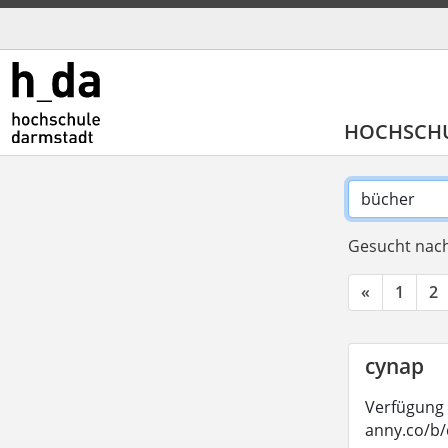
HOCHSCH
Gesucht nach
«
1
2
cynap
Verfügung 
anny.co/b/