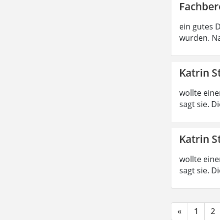
Fachber
ein gutes 
wurden. Na
Katrin S
wollte ein
sagt sie. 
Katrin S
wollte ein
sagt sie. 
«
1
2