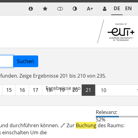
DE
EN
A+
Suchen
efunden.
Zeige Ergebnisse 201 bis 210 von 235.
Ergebnisse pro Seite:
15
16
17
18
19
20
21
22
23
24
Relevanz:
52%
n und durchführen können. 🔗 Zur
Buchung
des Raums:
k einschalten Um die