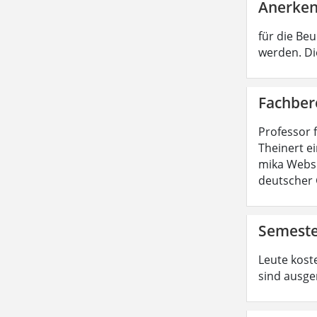
Anerken
für die Be
werden. Di
Fachber
Professor 
Theinert e
mika Websi
deutscher 
Semeste
Leute koste
sind ausge