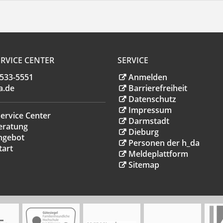
RVICE CENTER
SERVICE
.533-5551
Anmelden
a
.
de
Barrierefreiheit
Datenschutz
Impressum
ervice Center
Darmstadt
eratung
Dieburg
ngebot
Personen der h_da
tart
Meldeplattform
Sitemap