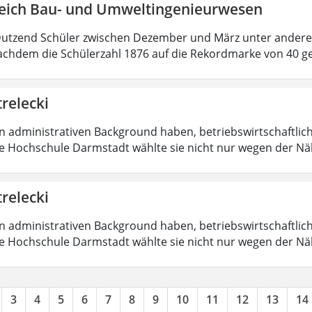
eich Bau- und Umweltingenieurwesen
Dutzend Schüler zwischen Dezember und März unter ander
chdem die Schülerzahl 1876 auf die Rekordmarke von 40 g
trelecki
en administrativen Background haben, betriebswirtschaftlic
Die Hochschule Darmstadt wählte sie nicht nur wegen der 
trelecki
en administrativen Background haben, betriebswirtschaftlic
Die Hochschule Darmstadt wählte sie nicht nur wegen der 
3
4
5
6
7
8
9
10
11
12
13
14