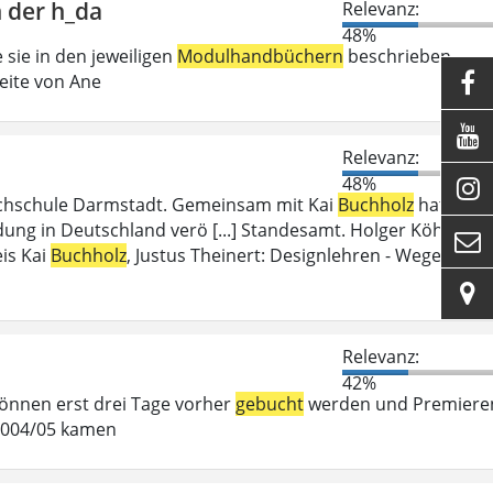
 der h_da
Relevanz:
48%
 sie in den jeweiligen
Modulhandbüchern
beschrieben
eite von Ane


Relevanz:
48%

ochschule Darmstadt. Gemeinsam mit Kai
Buchholz
hat
ung in Deutschland verö [...] Standesamt. Holger Köhn,

is Kai
Buchholz
, Justus Theinert: Designlehren - Wege

Relevanz:
42%
 können erst drei Tage vorher
gebucht
werden und Premiere
 2004/05 kamen