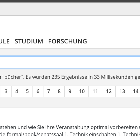
ULE
STUDIUM
FORSCHUNG
 "bücher".
Es wurden 235 Ergebnisse in 33 Millisekunden g
3
4
5
6
7
8
9
10
11
12
13
14
stehen und wie Sie Ihre Veranstaltung optimal vorbereite
de-formal/book/senatssaal 1. Technik einschalten 1. Techni