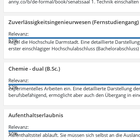
anny.co/b/de-formal/book/senatssaal 1. Technik einschalten 
Zuverlässigkeitsingenieurwesen (Fernstudiengang) 
Relevanz:
52%
Regel die Hochschule Darmstadt. Eine detaillierte Darstellung
erster einschlägiger Hochschulabschluss (Bachelorabschluss)
Chemie - dual (B.Sc.)
Relevanz:
52%
experimentelles Arbeiten ein. Eine detaillierte Darstellung de
berufsbefähigend, ermöglicht aber auch den Übergang in ei
Aufenthaltserlaubnis
Relevanz:
50%
Aufenthaltstitel abläuft. Sie müssen sich selbst an die Aus