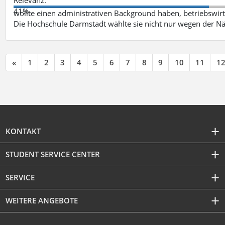
41%
wollte einen administrativen Background haben, betriebswir
Die Hochschule Darmstadt wählte sie nicht nur wegen der 
«
1
2
3
4
5
6
7
8
9
10
11
1
KONTAKT
STUDENT SERVICE CENTER
SERVICE
WEITERE ANGEBOTE