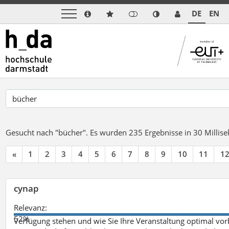
DE
EN
Gesucht nach "bücher".
Es wurden 235 Ergebnisse in 30 Milli
«
1
2
3
4
5
6
7
8
9
10
11
1
cynap
Relevanz:
52%
Verfügung stehen und wie Sie Ihre Veranstaltung optimal vo