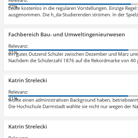
42%
Leute kostenlos in die regulären Vorstellungen. Einzige Regel
ausgenommen. Die h_da-Studierenden strömen. In der Spiel
Fachbereich Bau- und Umweltingenieurwesen
Relevanz:
41%
ein gutes Dutzend Schüler zwischen Dezember und März unt
Nachdem die Schülerzahl 1876 auf die Rekordmarke von 40 
Katrin Strelecki
Relevanz:
41%
wollte einen administrativen Background haben, betriebswir
Die Hochschule Darmstadt wählte sie nicht nur wegen der 
Katrin Strelecki
Relevanz: