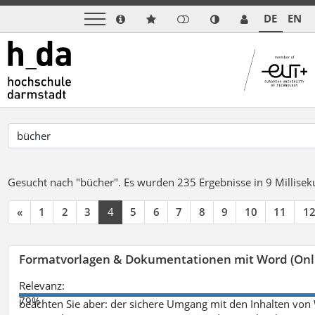
DE
EN
Gesucht nach "bücher".
Es wurden 235 Ergebnisse in 9 Millise
«
1
2
3
4
5
6
7
8
9
10
11
1
Formatvorlagen & Dokumentationen mit Word (Onl
Relevanz:
79%
beachten Sie aber: der sichere Umgang mit den Inhalten von