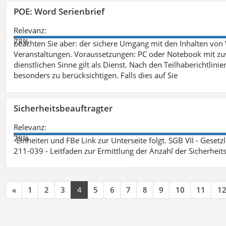
POE: Word Serienbrief
Relevanz:
78%
beachten Sie aber: der sichere Umgang mit den Inhalten von
Veranstaltungen. Voraussetzungen: PC oder Notebook mit zu
dienstlichen Sinne gilt als Dienst. Nach den Teilhaberichtlin
besonders zu berücksichtigen. Falls dies auf Sie
Sicherheitsbeauftragter
Relevanz:
78%
-Einheiten und FBe Link zur Unterseite folgt. SGB VII - Gesetz
211-039 - Leitfaden zur Ermittlung der Anzahl der Sicherheit
«
1
2
3
4
5
6
7
8
9
10
11
1