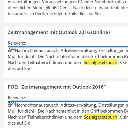
Veranstaltungen. Voraussetzungen: PC oder Notebook mit zu
dienstlichen Sinne gilt als Dienst. Nach den Teilhaberichtlin
besonders zu berücksichtigen. Falls dies auf Sie
Zeitmanagement mit Outlook 2016 (Online)
Relevanz:
79%
en, Nachrichtenaustausch, Adressverwaltung, Einstellungen i
Müll für dich! - Die Nachrichtenflut in den Griff bekommen Be
Nach den Teilhaberichtlinien und dem
Sozialgesetzbuch
IX si
dies auf Sie
POE: "Zeitmanagement mit Outlook 2016"
Relevanz:
79%
en, Nachrichtenaustausch, Adressverwaltung, Einstellungen i
Müll für dich! - Die Nachrichtenflut in den Griff bekommen Be
Nach den Teilhaberichtlinien und dem
Sozialgesetzbuch
IX si
dies auf Sie