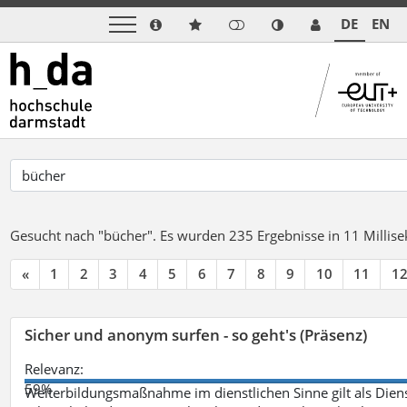
DE
EN
Gesucht nach "bücher".
Es wurden 235 Ergebnisse in 11 Milli
«
1
2
3
4
5
6
7
8
9
10
11
1
Sicher und anonym surfen - so geht's (Präsenz)
Relevanz:
59%
Weiterbildungsmaßnahme im dienstlichen Sinne gilt als Dien