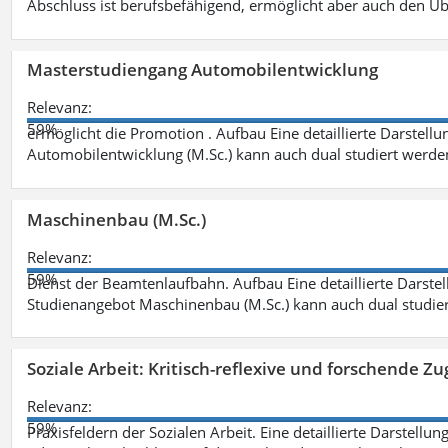
Abschluss ist berufsbefähigend, ermöglicht aber auch den Ü
Masterstudiengang Automobilentwicklung
Relevanz:
59%
ermöglicht die Promotion . Aufbau Eine detaillierte Darstellu
Automobilentwicklung (M.Sc.) kann auch dual studiert werde
Maschinenbau (M.Sc.)
Relevanz:
59%
Dienst der Beamtenlaufbahn. Aufbau Eine detaillierte Darstel
Studienangebot Maschinenbau (M.Sc.) kann auch dual studie
Soziale Arbeit: Kritisch-reflexive und forschende Zu
Relevanz:
59%
Praxisfeldern der Sozialen Arbeit. Eine detaillierte Darstellu