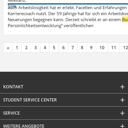
59%
auch Arbeitslosigkeit hat er erlebt. Facetten und Erfahrungen
Karrierecoach nutzt. Der 59-Jährige hat für sich ein Arbeitsk
Neuerungen begegnen kann. Derzeit schreibt er an einem
Bu
Persönlichkeitsentwicklung“ veröffentlichen
«
1
2
3
4
5
6
7
8
9
10
11
1
KONTAKT
STUDENT SERVICE CENTER
SERVICE
WEITERE ANGEBOTE