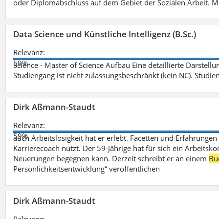
oder Diplomabschluss auf dem Gebiet der Sozialen Arbeit. M
Data Science und Künstliche Intelligenz (B.Sc.)
Relevanz:
59%
Science - Master of Science Aufbau Eine detaillierte Darstell
Studiengang ist nicht zulassungsbeschränkt (kein NC). Studie
Dirk Aßmann-Staudt
Relevanz:
59%
auch Arbeitslosigkeit hat er erlebt. Facetten und Erfahrungen
Karrierecoach nutzt. Der 59-Jährige hat für sich ein Arbeitsk
Neuerungen begegnen kann. Derzeit schreibt er an einem
Bu
Persönlichkeitsentwicklung“ veröffentlichen
Dirk Aßmann-Staudt
Relevanz: