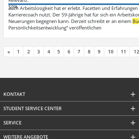
59%
auch Arbeitslosigkeit hat er erlebt. Facetten und Erfahrungen
Karrierecoach nutzt. Der 59-Jährige hat für sich ein Arbeitsk
Neuerungen begegnen kann. Derzeit schreibt er an einem
Bu
Persönlichkeitsentwicklung“ veröffentlichen
«
1
2
3
4
5
6
7
8
9
10
11
1
KONTAKT
STUDENT SERVICE CENTER
SERVICE
WEITERE ANGEBOTE