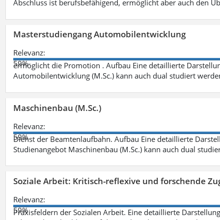
Abschluss ist berufsbefähigend, ermöglicht aber auch den Ü
Masterstudiengang Automobilentwicklung
Relevanz:
59%
ermöglicht die Promotion . Aufbau Eine detaillierte Darstellu
Automobilentwicklung (M.Sc.) kann auch dual studiert werde
Maschinenbau (M.Sc.)
Relevanz:
59%
Dienst der Beamtenlaufbahn. Aufbau Eine detaillierte Darstel
Studienangebot Maschinenbau (M.Sc.) kann auch dual studie
Soziale Arbeit: Kritisch-reflexive und forschende Zu
Relevanz:
59%
Praxisfeldern der Sozialen Arbeit. Eine detaillierte Darstellu