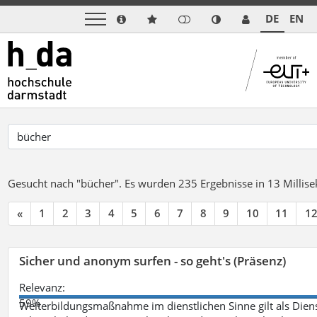
DE
EN
Gesucht nach "bücher".
Es wurden 235 Ergebnisse in 13 Milli
«
1
2
3
4
5
6
7
8
9
10
11
1
Sicher und anonym surfen - so geht's (Präsenz)
Relevanz:
59%
Weiterbildungsmaßnahme im dienstlichen Sinne gilt als Dien