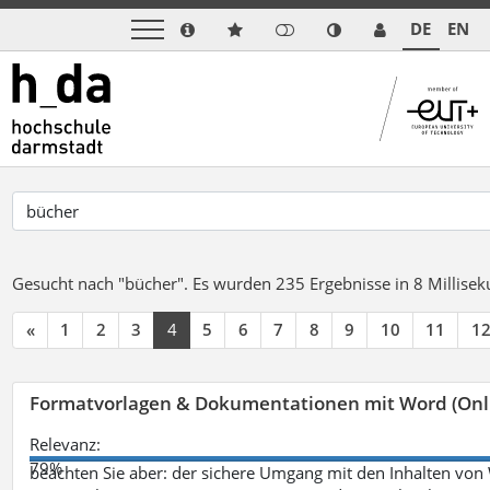
DE
EN
Gesucht nach "bücher".
Es wurden 235 Ergebnisse in 8 Millise
«
1
2
3
4
5
6
7
8
9
10
11
1
Formatvorlagen & Dokumentationen mit Word (Onl
Relevanz:
79%
beachten Sie aber: der sichere Umgang mit den Inhalten von