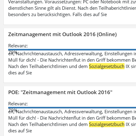
Veranstaltungen. Voraussetzungen: PC oder Notebook mit zu
dienstlichen Sinne gilt als Dienst. Nach den Teilhaberichtlin
besonders zu berücksichtigen. Falls dies auf Sie
Zeitmanagement mit Outlook 2016 (Online)
Relevanz:
79%
en, Nachrichtenaustausch, Adressverwaltung, Einstellungen i
Müll für dich! - Die Nachrichtenflut in den Griff bekommen Be
Nach den Teilhaberichtlinien und dem
Sozialgesetzbuch
IX si
dies auf Sie
POE: "Zeitmanagement mit Outlook 2016"
Relevanz:
79%
en, Nachrichtenaustausch, Adressverwaltung, Einstellungen i
Müll für dich! - Die Nachrichtenflut in den Griff bekommen Be
Nach den Teilhaberichtlinien und dem
Sozialgesetzbuch
IX si
dies auf Sie