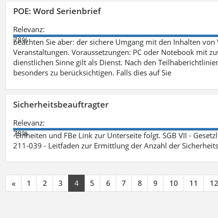
POE: Word Serienbrief
Relevanz:
78%
beachten Sie aber: der sichere Umgang mit den Inhalten von
Veranstaltungen. Voraussetzungen: PC oder Notebook mit zu
dienstlichen Sinne gilt als Dienst. Nach den Teilhaberichtlin
besonders zu berücksichtigen. Falls dies auf Sie
Sicherheitsbeauftragter
Relevanz:
78%
-Einheiten und FBe Link zur Unterseite folgt. SGB VII - Gesetz
211-039 - Leitfaden zur Ermittlung der Anzahl der Sicherheit
«
1
2
3
4
5
6
7
8
9
10
11
1