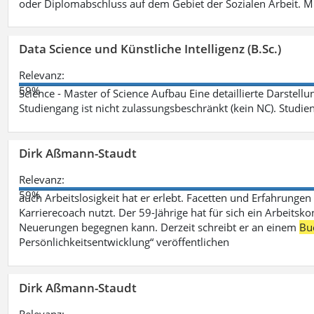
oder Diplomabschluss auf dem Gebiet der Sozialen Arbeit. M
Data Science und Künstliche Intelligenz (B.Sc.)
Relevanz:
59%
Science - Master of Science Aufbau Eine detaillierte Darstell
Studiengang ist nicht zulassungsbeschränkt (kein NC). Studie
Dirk Aßmann-Staudt
Relevanz:
59%
auch Arbeitslosigkeit hat er erlebt. Facetten und Erfahrungen
Karrierecoach nutzt. Der 59-Jährige hat für sich ein Arbeitsk
Neuerungen begegnen kann. Derzeit schreibt er an einem
Bu
Persönlichkeitsentwicklung“ veröffentlichen
Dirk Aßmann-Staudt
Relevanz: