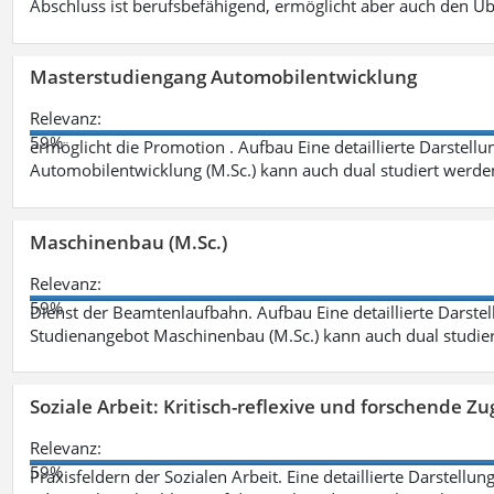
Abschluss ist berufsbefähigend, ermöglicht aber auch den Ü
Masterstudiengang Automobilentwicklung
Relevanz:
59%
ermöglicht die Promotion . Aufbau Eine detaillierte Darstellu
Automobilentwicklung (M.Sc.) kann auch dual studiert werde
Maschinenbau (M.Sc.)
Relevanz:
59%
Dienst der Beamtenlaufbahn. Aufbau Eine detaillierte Darstel
Studienangebot Maschinenbau (M.Sc.) kann auch dual studie
Soziale Arbeit: Kritisch-reflexive und forschende Zu
Relevanz:
59%
Praxisfeldern der Sozialen Arbeit. Eine detaillierte Darstellu