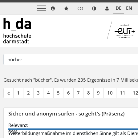
DE
EN
Gesucht nach "bücher".
Es wurden 235 Ergebnisse in 7 Millise
«
1
2
3
4
5
6
7
8
9
10
11
1
Sicher und anonym surfen - so geht's (Präsenz)
Relevanz:
59%
Weiterbildungsmaßnahme im dienstlichen Sinne gilt als Dien