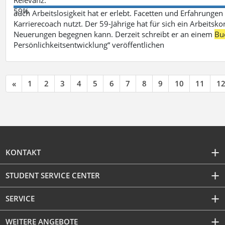
59%
auch Arbeitslosigkeit hat er erlebt. Facetten und Erfahrungen
Karrierecoach nutzt. Der 59-Jährige hat für sich ein Arbeitsk
Neuerungen begegnen kann. Derzeit schreibt er an einem
Bu
Persönlichkeitsentwicklung“ veröffentlichen
«
1
2
3
4
5
6
7
8
9
10
11
1
KONTAKT
STUDENT SERVICE CENTER
SERVICE
WEITERE ANGEBOTE