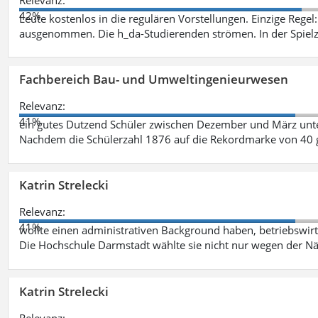
42%
Leute kostenlos in die regulären Vorstellungen. Einzige Regel
ausgenommen. Die h_da-Studierenden strömen. In der Spiel
Fachbereich Bau- und Umweltingenieurwesen
Relevanz:
41%
ein gutes Dutzend Schüler zwischen Dezember und März unt
Nachdem die Schülerzahl 1876 auf die Rekordmarke von 40 
Katrin Strelecki
Relevanz:
41%
wollte einen administrativen Background haben, betriebswir
Die Hochschule Darmstadt wählte sie nicht nur wegen der 
Katrin Strelecki
Relevanz: