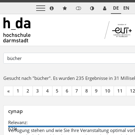
DE
EN
Gesucht nach "bücher".
Es wurden 235 Ergebnisse in 31 Milli
«
1
2
3
4
5
6
7
8
9
10
11
1
cynap
Relevanz:
52%
Verfügung stehen und wie Sie Ihre Veranstaltung optimal vo