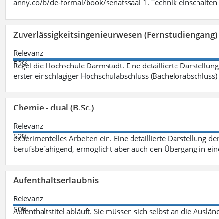
anny.co/b/de-formal/book/senatssaal 1. Technik einschalten 
Zuverlässigkeitsingenieurwesen (Fernstudiengang) 
Relevanz:
52%
Regel die Hochschule Darmstadt. Eine detaillierte Darstellung
erster einschlägiger Hochschulabschluss (Bachelorabschluss)
Chemie - dual (B.Sc.)
Relevanz:
52%
experimentelles Arbeiten ein. Eine detaillierte Darstellung de
berufsbefähigend, ermöglicht aber auch den Übergang in ei
Aufenthaltserlaubnis
Relevanz:
50%
Aufenthaltstitel abläuft. Sie müssen sich selbst an die Aus