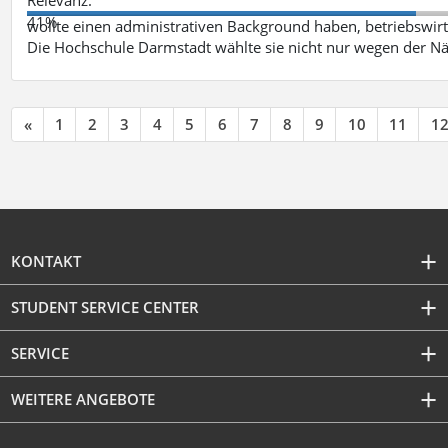
41%
wollte einen administrativen Background haben, betriebswir
Die Hochschule Darmstadt wählte sie nicht nur wegen der 
«
1
2
3
4
5
6
7
8
9
10
11
1
KONTAKT
STUDENT SERVICE CENTER
SERVICE
WEITERE ANGEBOTE