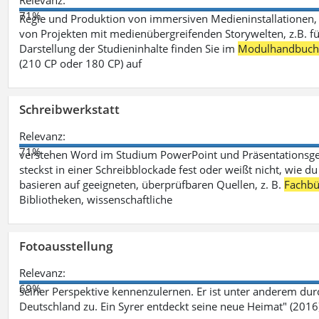
Relevanz:
71%
Regie und Produktion von immersiven Medieninstallationen, 
von Projekten mit medienübergreifenden Storywelten, z.B. für 
Darstellung der Studieninhalte finden Sie im
Modulhandbuc
(210 CP oder 180 CP) auf
Schreibwerkstatt
Relevanz:
71%
verstehen Word im Studium PowerPoint und Präsentationsges
steckst in einer Schreibblockade fest oder weißt nicht, wie du
basieren auf geeigneten, überprüfbaren Quellen, z. B.
Fachbü
Bibliotheken, wissenschaftliche
Fotoausstellung
Relevanz:
69%
seiner Perspektive kennenzulernen. Er ist unter anderem d
Deutschland zu. Ein Syrer entdeckt seine neue Heimat" (2016)