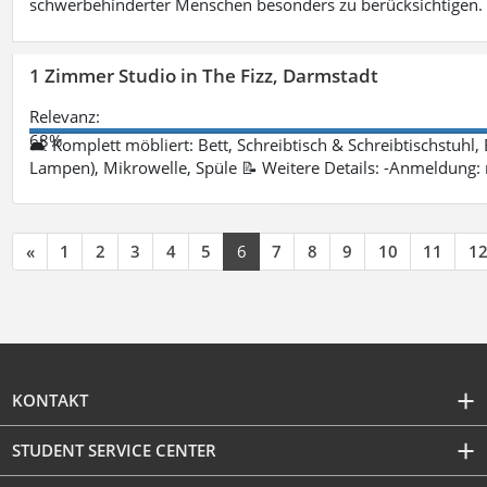
schwerbehinderter Menschen besonders zu berücksichtigen. Fa
1 Zimmer Studio in The Fizz, Darmstadt
Relevanz:
68%
🛋 Komplett möbliert: Bett, Schreibtisch & Schreibtischstuhl,
Lampen), Mikrowelle, Spüle 📝 Weitere Details: -Anmeldung:
«
1
2
3
4
5
6
7
8
9
10
11
1
KONTAKT
STUDENT SERVICE CENTER