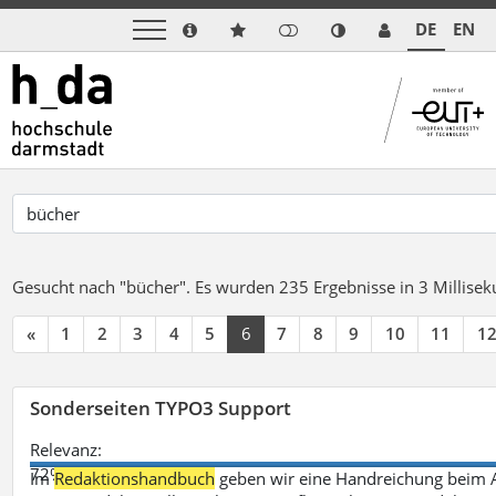
DE
EN
Gesucht nach "bücher".
Es wurden 235 Ergebnisse in 3 Millise
«
1
2
3
4
5
6
7
8
9
10
11
1
Sonderseiten TYPO3 Support
Relevanz:
72%
Im
Redaktionshandbuch
geben wir eine Handreichung beim A