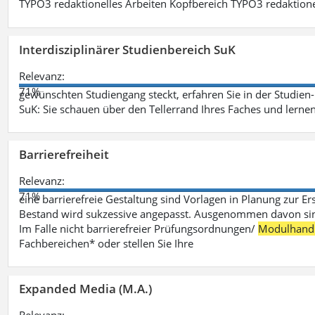
TYPO3 redaktionelles Arbeiten Kopfbereich TYPO3 redaktione
Interdisziplinärer Studienbereich SuK
Relevanz:
71%
gewünschten Studiengang steckt, erfahren Sie in der Studie
SuK: Sie schauen über den Tellerrand Ihres Faches und lern
Barrierefreiheit
Relevanz:
71%
eine barrierefreie Gestaltung sind Vorlagen in Planung zur Er
Bestand wird sukzessive angepasst. Ausgenommen davon sind D
Im Falle nicht barrierefreier Prüfungsordnungen/
Modulhand
Fachbereichen* oder stellen Sie Ihre
Expanded Media (M.A.)