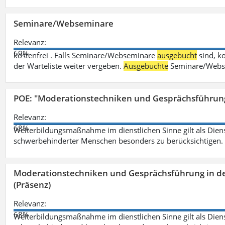
Seminare/Webseminare
Relevanz:
69%
kostenfrei . Falls Seminare/Webseminare
ausgebucht
sind, k
der Warteliste weiter vergeben.
Ausgebuchte
Seminare/Webse
POE: "Moderationstechniken und Gesprächsführung
Relevanz:
68%
Weiterbildungsmaßnahme im dienstlichen Sinne gilt als Dien
schwerbehinderter Menschen besonders zu berücksichtigen. Fa
Moderationstechniken und Gesprächsführung in d
(Präsenz)
Relevanz:
68%
Weiterbildungsmaßnahme im dienstlichen Sinne gilt als Dien