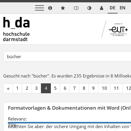
DE
EN
Gesucht nach "bücher".
Es wurden 235 Ergebnisse in 8 Millise
«
1
2
3
4
5
6
7
8
9
10
11
1
Formatvorlagen & Dokumentationen mit Word (Onl
Relevanz:
79%
beachten Sie aber: der sichere Umgang mit den Inhalten von