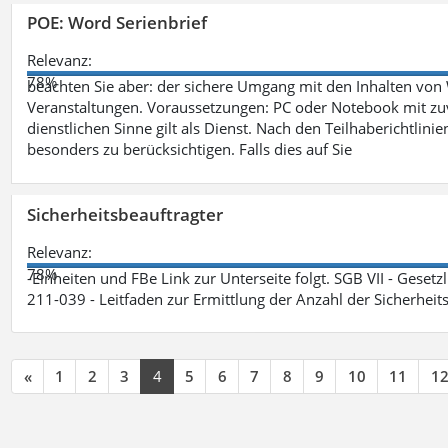
POE: Word Serienbrief
Relevanz:
78%
beachten Sie aber: der sichere Umgang mit den Inhalten von
Veranstaltungen. Voraussetzungen: PC oder Notebook mit zu
dienstlichen Sinne gilt als Dienst. Nach den Teilhaberichtlin
besonders zu berücksichtigen. Falls dies auf Sie
Sicherheitsbeauftragter
Relevanz:
78%
-Einheiten und FBe Link zur Unterseite folgt. SGB VII - Gesetz
211-039 - Leitfaden zur Ermittlung der Anzahl der Sicherheit
«
1
2
3
4
5
6
7
8
9
10
11
1