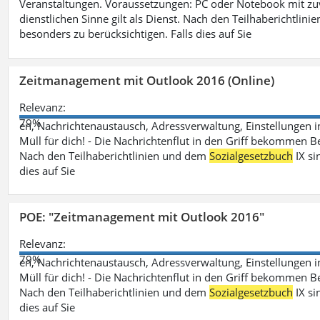
Veranstaltungen. Voraussetzungen: PC oder Notebook mit zu
dienstlichen Sinne gilt als Dienst. Nach den Teilhaberichtlin
besonders zu berücksichtigen. Falls dies auf Sie
Zeitmanagement mit Outlook 2016 (Online)
Relevanz:
79%
en, Nachrichtenaustausch, Adressverwaltung, Einstellungen i
Müll für dich! - Die Nachrichtenflut in den Griff bekommen Be
Nach den Teilhaberichtlinien und dem
Sozialgesetzbuch
IX si
dies auf Sie
POE: "Zeitmanagement mit Outlook 2016"
Relevanz:
79%
en, Nachrichtenaustausch, Adressverwaltung, Einstellungen i
Müll für dich! - Die Nachrichtenflut in den Griff bekommen Be
Nach den Teilhaberichtlinien und dem
Sozialgesetzbuch
IX si
dies auf Sie