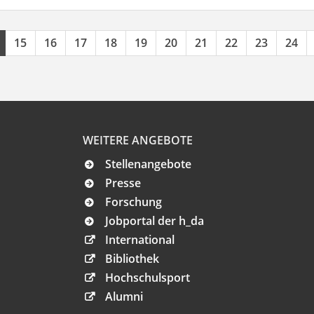
15
16
17
18
19
20
21
22
23
24
WEITERE ANGEBOTE
Stellenangebote
Presse
Forschung
Jobportal der h_da
International
Bibliothek
Hochschulsport
Alumni