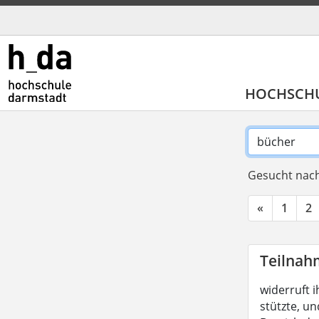
HOCHSCH
Gesucht nach
«
1
2
Teilnah
widerruft i
stützte, un