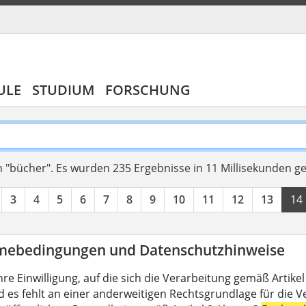
ULE
STUDIUM
FORSCHUNG
 "bücher".
Es wurden 235 Ergebnisse in 11 Millisekunden g
3
4
5
6
7
8
9
10
11
12
13
14
mebedingungen und Datenschutzhinweise
hre Einwilligung, auf die sich die Verarbeitung gemäß Artike
d es fehlt an einer anderweitigen Rechtsgrundlage für die V