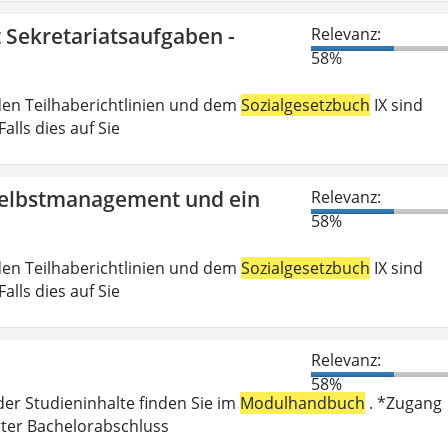
t Sekretariatsaufgaben -
Relevanz:
58%
den Teilhaberichtlinien und dem
Sozialgesetzbuch
IX sind
lls dies auf Sie
 Selbstmanagement und ein
Relevanz:
58%
den Teilhaberichtlinien und dem
Sozialgesetzbuch
IX sind
lls dies auf Sie
Relevanz:
58%
der Studieninhalte finden Sie im
Modulhandbuch
. *Zugang
rter Bachelorabschluss