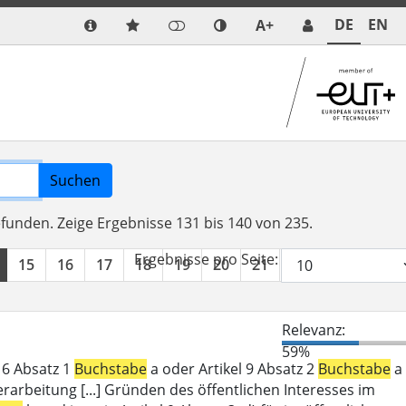
DE
EN
A+
Suchen
efunden.
Zeige Ergebnisse 131 bis 140 von 235.
Ergebnisse pro Seite:
15
16
17
18
19
20
21
22
23
24
Relevanz:
59%
l 6 Absatz 1
Buchstabe
a oder Artikel 9 Absatz 2
Buchstabe
a
erarbeitung [...] Gründen des öffentlichen Interesses im