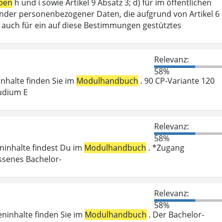
ben
h und i sowie Artikel 9 Absatz 3; d) für im öffentlichen
ffender personenbezogener Daten, die aufgrund von Artikel 6
lt auch für ein auf diese Bestimmungen gestütztes
Relevanz:
58%
ninhalte finden Sie im
Modulhandbuch
. 90 CP-Variante 120
udium E
Relevanz:
58%
eninhalte findest Du im
Modulhandbuch
. *Zugang
ossenes Bachelor-
Relevanz:
58%
eninhalte finden Sie im
Modulhandbuch
. Der Bachelor-