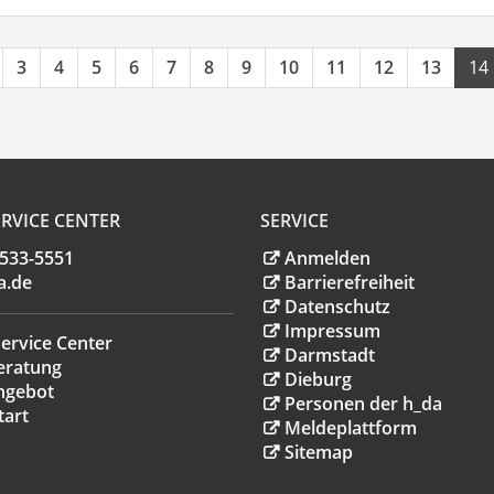
3
4
5
6
7
8
9
10
11
12
13
14
RVICE CENTER
SERVICE
.533-5551
Anmelden
a
.
de
Barrierefreiheit
Datenschutz
Impressum
ervice Center
Darmstadt
eratung
Dieburg
ngebot
Personen der h_da
tart
Meldeplattform
Sitemap