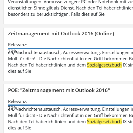
Veranstaltungen. Voraussetzungen: PC oder Notebook mit zu
dienstlichen Sinne gilt als Dienst. Nach den Teilhaberichtlin
besonders zu berücksichtigen. Falls dies auf Sie
Zeitmanagement mit Outlook 2016 (Online)
Relevanz:
79%
en, Nachrichtenaustausch, Adressverwaltung, Einstellungen i
Müll für dich! - Die Nachrichtenflut in den Griff bekommen Be
Nach den Teilhaberichtlinien und dem
Sozialgesetzbuch
IX si
dies auf Sie
POE: "Zeitmanagement mit Outlook 2016"
Relevanz:
79%
en, Nachrichtenaustausch, Adressverwaltung, Einstellungen i
Müll für dich! - Die Nachrichtenflut in den Griff bekommen Be
Nach den Teilhaberichtlinien und dem
Sozialgesetzbuch
IX si
dies auf Sie