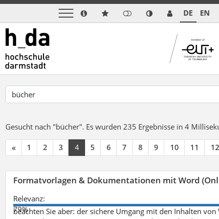
DE
EN
Gesucht nach "bücher".
Es wurden 235 Ergebnisse in 4 Millise
«
1
2
3
4
5
6
7
8
9
10
11
1
Formatvorlagen & Dokumentationen mit Word (Onl
Relevanz:
79%
beachten Sie aber: der sichere Umgang mit den Inhalten von