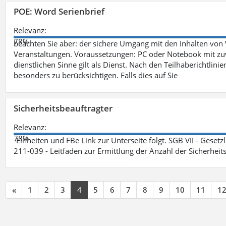
POE: Word Serienbrief
Relevanz:
78%
beachten Sie aber: der sichere Umgang mit den Inhalten von
Veranstaltungen. Voraussetzungen: PC oder Notebook mit zu
dienstlichen Sinne gilt als Dienst. Nach den Teilhaberichtlin
besonders zu berücksichtigen. Falls dies auf Sie
Sicherheitsbeauftragter
Relevanz:
78%
-Einheiten und FBe Link zur Unterseite folgt. SGB VII - Gesetz
211-039 - Leitfaden zur Ermittlung der Anzahl der Sicherheit
«
1
2
3
4
5
6
7
8
9
10
11
1