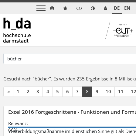
DE
EN
Gesucht nach "bücher".
Es wurden 235 Ergebnisse in 8 Millise
«
1
2
3
4
5
6
7
8
9
10
11
1
Excel 2016 Fortgeschrittene - Funktionen und Formu
Relevanz:
66%
Weiterbildungsmaßnahme im dienstlichen Sinne gilt als Dien