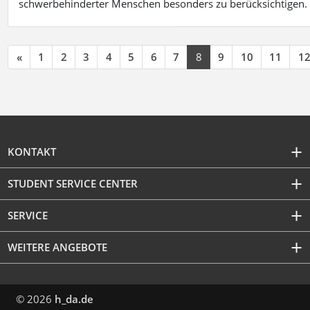
schwerbehinderter Menschen besonders zu berücksichtigen. Fa
«
1
2
3
4
5
6
7
8
9
10
11
1
KONTAKT
STUDENT SERVICE CENTER
SERVICE
WEITERE ANGEBOTE
© 2026
h_da.de