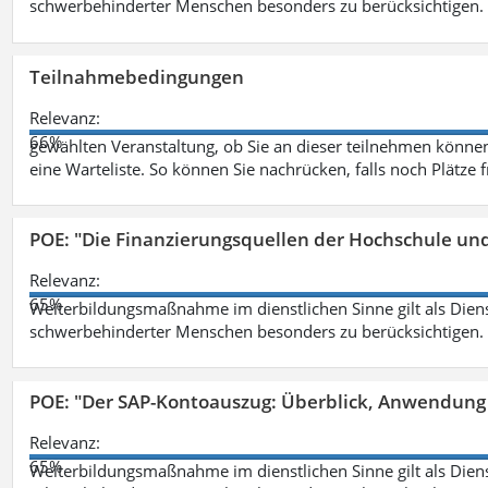
schwerbehinderter Menschen besonders zu berücksichtigen. Fa
Teilnahmebedingungen
Relevanz:
66%
gewählten Veranstaltung, ob Sie an dieser teilnehmen können.
eine Warteliste. So können Sie nachrücken, falls noch Plätze 
POE: "Die Finanzierungsquellen der Hochschule un
Relevanz:
65%
Weiterbildungsmaßnahme im dienstlichen Sinne gilt als Dien
schwerbehinderter Menschen besonders zu berücksichtigen. Fa
POE: "Der SAP-Kontoauszug: Überblick, Anwendung
Relevanz:
65%
Weiterbildungsmaßnahme im dienstlichen Sinne gilt als Dien