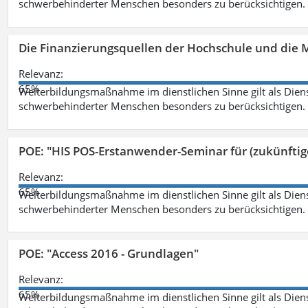
schwerbehinderter Menschen besonders zu berücksichtigen. Fa
Die Finanzierungsquellen der Hochschule und die M
Relevanz:
65%
Weiterbildungsmaßnahme im dienstlichen Sinne gilt als Dien
schwerbehinderter Menschen besonders zu berücksichtigen. Fa
POE: "HIS POS-Erstanwender-Seminar für (zukünfti
Relevanz:
65%
Weiterbildungsmaßnahme im dienstlichen Sinne gilt als Dien
schwerbehinderter Menschen besonders zu berücksichtigen. Fa
POE: "Access 2016 - Grundlagen"
Relevanz:
65%
Weiterbildungsmaßnahme im dienstlichen Sinne gilt als Dien