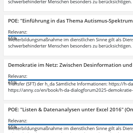
schwerbehinderter Menschen besonders zu berücksichtigen. Fa
POE: "Einführung in das Thema Autismus-Spektrum
Relevanz:
65%
Weiterbildungsmaßnahme im dienstlichen Sinne gilt als Dien
schwerbehinderter Menschen besonders zu berücksichtigen. Fa
Demokratie im Netz: Zwischen Desinformation un
Relevanz:
65%
Transfer (SFT) der h_da Sämtliche Informationen: https://h-
https://anny.co/en/book/h-da-dialogforum2025-demokratie-
POE: "Listen & Datenanalysen unter Excel 2016" (On
Relevanz:
65%
Weiterbildungsmaßnahme im dienstlichen Sinne gilt als Dien