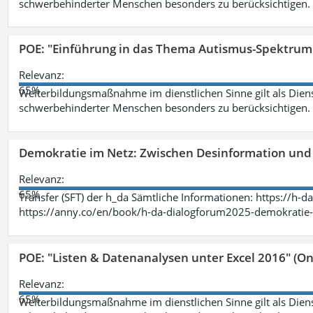
schwerbehinderter Menschen besonders zu berücksichtigen. Fa
POE: "Einführung in das Thema Autismus-Spektrum
Relevanz:
65%
Weiterbildungsmaßnahme im dienstlichen Sinne gilt als Dien
schwerbehinderter Menschen besonders zu berücksichtigen. Fa
Demokratie im Netz: Zwischen Desinformation un
Relevanz:
65%
Transfer (SFT) der h_da Sämtliche Informationen: https://h-
https://anny.co/en/book/h-da-dialogforum2025-demokratie-
POE: "Listen & Datenanalysen unter Excel 2016" (On
Relevanz:
65%
Weiterbildungsmaßnahme im dienstlichen Sinne gilt als Dien