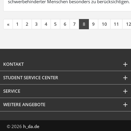
schwerbehinderter Menschen besonders zu berücksichtigen. Fa
«
1
2
3
4
5
6
7
8
9
10
11
1
KONTAKT
STUDENT SERVICE CENTER
SERVICE
WEITERE ANGEBOTE
© 2026
h_da.de