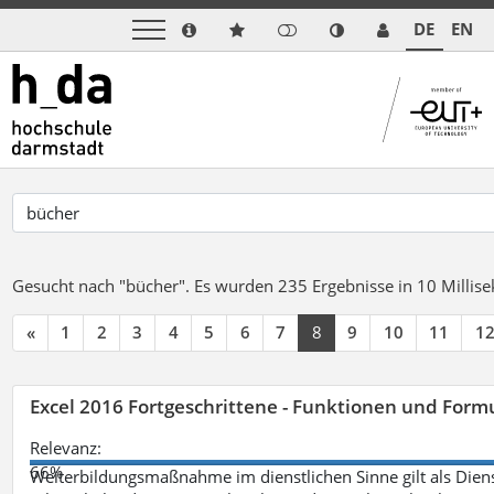
DE
EN
Gesucht nach "bücher".
Es wurden 235 Ergebnisse in 10 Milli
«
1
2
3
4
5
6
7
8
9
10
11
1
Excel 2016 Fortgeschrittene - Funktionen und Formu
Relevanz:
66%
Weiterbildungsmaßnahme im dienstlichen Sinne gilt als Dien