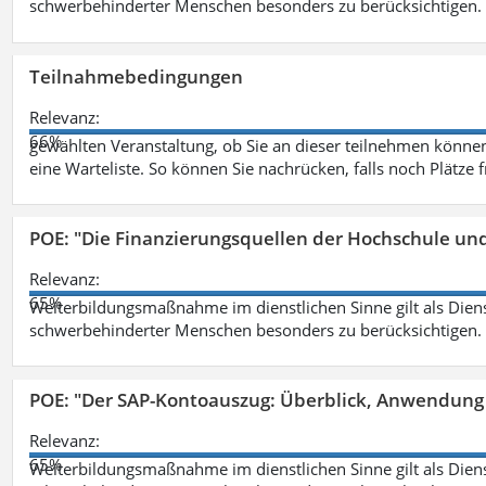
schwerbehinderter Menschen besonders zu berücksichtigen. Fa
Teilnahmebedingungen
Relevanz:
66%
gewählten Veranstaltung, ob Sie an dieser teilnehmen können.
eine Warteliste. So können Sie nachrücken, falls noch Plätze 
POE: "Die Finanzierungsquellen der Hochschule un
Relevanz:
65%
Weiterbildungsmaßnahme im dienstlichen Sinne gilt als Dien
schwerbehinderter Menschen besonders zu berücksichtigen. Fa
POE: "Der SAP-Kontoauszug: Überblick, Anwendung
Relevanz:
65%
Weiterbildungsmaßnahme im dienstlichen Sinne gilt als Dien