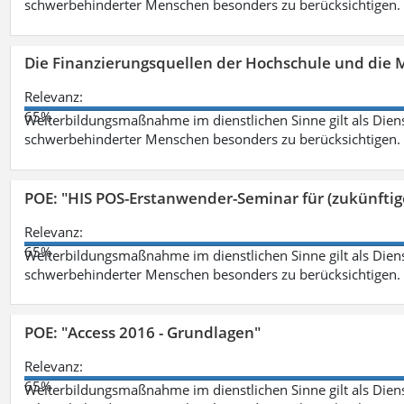
schwerbehinderter Menschen besonders zu berücksichtigen. Fa
Die Finanzierungsquellen der Hochschule und die M
Relevanz:
65%
Weiterbildungsmaßnahme im dienstlichen Sinne gilt als Dien
schwerbehinderter Menschen besonders zu berücksichtigen. Fa
POE: "HIS POS-Erstanwender-Seminar für (zukünfti
Relevanz:
65%
Weiterbildungsmaßnahme im dienstlichen Sinne gilt als Dien
schwerbehinderter Menschen besonders zu berücksichtigen. Fa
POE: "Access 2016 - Grundlagen"
Relevanz:
65%
Weiterbildungsmaßnahme im dienstlichen Sinne gilt als Dien