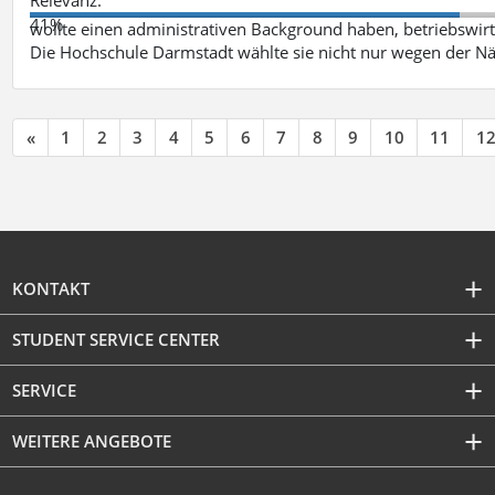
41%
wollte einen administrativen Background haben, betriebswir
Die Hochschule Darmstadt wählte sie nicht nur wegen der 
«
1
2
3
4
5
6
7
8
9
10
11
1
KONTAKT
STUDENT SERVICE CENTER
SERVICE
WEITERE ANGEBOTE