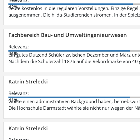
42%
Leute kostenlos in die regulären Vorstellungen. Einzige Regel
ausgenommen. Die h_da-Studierenden strömen. In der Spiel
Fachbereich Bau- und Umweltingenieurwesen
Relevanz:
41%
ein gutes Dutzend Schüler zwischen Dezember und März unt
Nachdem die Schülerzahl 1876 auf die Rekordmarke von 40 
Katrin Strelecki
Relevanz:
41%
wollte einen administrativen Background haben, betriebswir
Die Hochschule Darmstadt wählte sie nicht nur wegen der 
Katrin Strelecki
Relevanz: