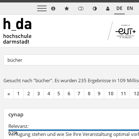
DE
EN
Gesucht nach "bücher".
Es wurden 235 Ergebnisse in 109 Mill
«
1
2
3
4
5
6
7
8
9
10
11
1
cynap
Relevanz:
52%
Verfügung stehen und wie Sie Ihre Veranstaltung optimal vo