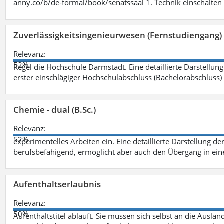
anny.co/b/de-formal/book/senatssaal 1. Technik einschalten 
Zuverlässigkeitsingenieurwesen (Fernstudiengang) 
Relevanz:
52%
Regel die Hochschule Darmstadt. Eine detaillierte Darstellung
erster einschlägiger Hochschulabschluss (Bachelorabschluss)
Chemie - dual (B.Sc.)
Relevanz:
52%
experimentelles Arbeiten ein. Eine detaillierte Darstellung de
berufsbefähigend, ermöglicht aber auch den Übergang in ei
Aufenthaltserlaubnis
Relevanz:
50%
Aufenthaltstitel abläuft. Sie müssen sich selbst an die Aus