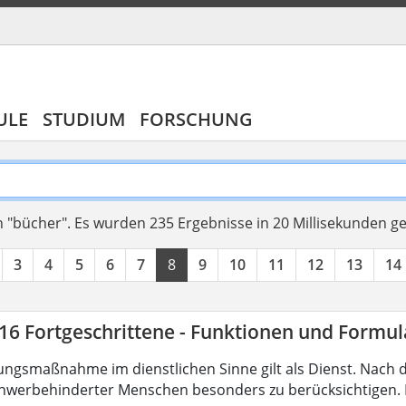
ULE
STUDIUM
FORSCHUNG
 "bücher".
Es wurden 235 Ergebnisse in 20 Millisekunden g
3
4
5
6
7
8
9
10
11
12
13
14
16 Fortgeschrittene - Funktionen und Formul
ungsmaßnahme im dienstlichen Sinne gilt als Dienst. Nach 
hwerbehinderter Menschen besonders zu berücksichtigen. Fa