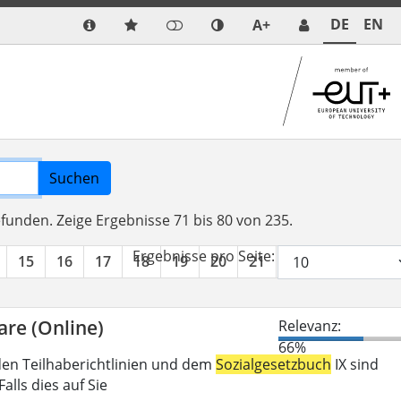
DE
EN
A+
Suchen
efunden.
Zeige Ergebnisse 71 bis 80 von 235.
Ergebnisse pro Seite:
15
16
17
18
19
20
21
22
23
24
are (Online)
Relevanz:
66%
den Teilhaberichtlinien und dem
Sozialgesetzbuch
IX sind
lls dies auf Sie