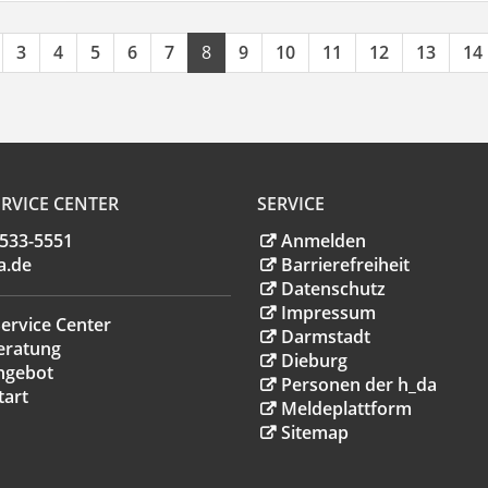
3
4
5
6
7
8
9
10
11
12
13
14
RVICE CENTER
SERVICE
.533-5551
Anmelden
a
.
de
Barrierefreiheit
Datenschutz
Impressum
ervice Center
Darmstadt
eratung
Dieburg
ngebot
Personen der h_da
tart
Meldeplattform
Sitemap