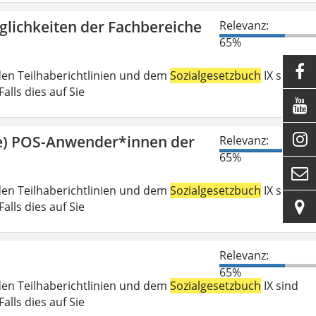
glichkeiten der Fachbereiche
Relevanz:
65%

den Teilhaberichtlinien und dem
Sozialgesetzbuch
IX sind
lls dies auf Sie


ge) POS-Anwender*innen der
Relevanz:
65%

den Teilhaberichtlinien und dem
Sozialgesetzbuch
IX sind

lls dies auf Sie
Relevanz:
65%
den Teilhaberichtlinien und dem
Sozialgesetzbuch
IX sind
lls dies auf Sie