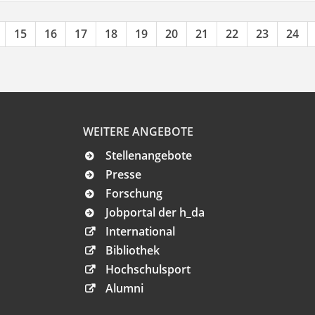
15
16
17
18
19
20
21
22
23
24
WEITERE ANGEBOTE
Stellenangebote
Presse
Forschung
Jobportal der h_da
International
Bibliothek
Hochschulsport
Alumni