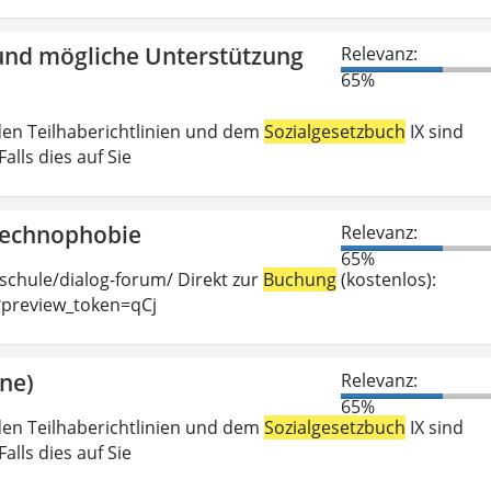
und mögliche Unterstützung
Relevanz:
65%
den Teilhaberichtlinien und dem
Sozialgesetzbuch
IX sind
lls dies auf Sie
Technophobie
Relevanz:
65%
hschule/dialog-forum/ Direkt zur
Buchung
(kostenlos):
?preview_token=qCj
ine)
Relevanz:
65%
den Teilhaberichtlinien und dem
Sozialgesetzbuch
IX sind
lls dies auf Sie