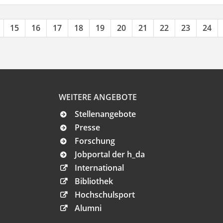
15
16
17
18
19
20
21
22
23
24
WEITERE ANGEBOTE
Stellenangebote
Presse
Forschung
Jobportal der h_da
International
Bibliothek
Hochschulsport
Alumni