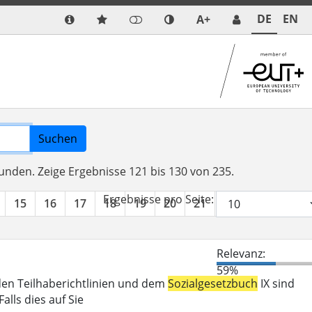
DE
EN
A+
Suchen
funden.
Zeige Ergebnisse 121 bis 130 von 235.
Ergebnisse pro Seite:
15
16
17
18
19
20
21
22
23
24
Relevanz:
59%
den Teilhaberichtlinien und dem
Sozialgesetzbuch
IX sind
lls dies auf Sie