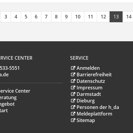
3
4
5
6
7
8
9
10
11
12
13
14
RVICE CENTER
SERVICE
.533-5551
Anmelden
a
.
de
Barrierefreiheit
Datenschutz
Impressum
ervice Center
Darmstadt
eratung
Dieburg
ngebot
Personen der h_da
tart
Meldeplattform
Sitemap