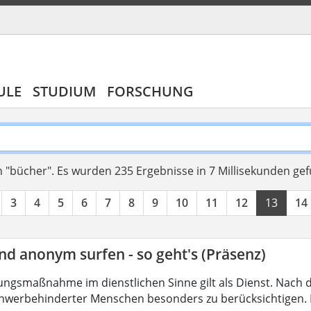
ULE
STUDIUM
FORSCHUNG
 "bücher".
Es wurden 235 Ergebnisse in 7 Millisekunden ge
3
4
5
6
7
8
9
10
11
12
13
14
nd anonym surfen - so geht's (Präsenz)
ungsmaßnahme im dienstlichen Sinne gilt als Dienst. Nach 
hwerbehinderter Menschen besonders zu berücksichtigen. Fa