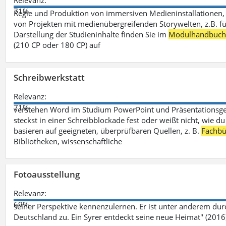
Relevanz:
71%
Regie und Produktion von immersiven Medieninstallationen, 
von Projekten mit medienübergreifenden Storywelten, z.B. für 
Darstellung der Studieninhalte finden Sie im
Modulhandbuc
(210 CP oder 180 CP) auf
Schreibwerkstatt
Relevanz:
71%
verstehen Word im Studium PowerPoint und Präsentationsges
steckst in einer Schreibblockade fest oder weißt nicht, wie du
basieren auf geeigneten, überprüfbaren Quellen, z. B.
Fachbü
Bibliotheken, wissenschaftliche
Fotoausstellung
Relevanz:
69%
seiner Perspektive kennenzulernen. Er ist unter anderem d
Deutschland zu. Ein Syrer entdeckt seine neue Heimat" (2016)