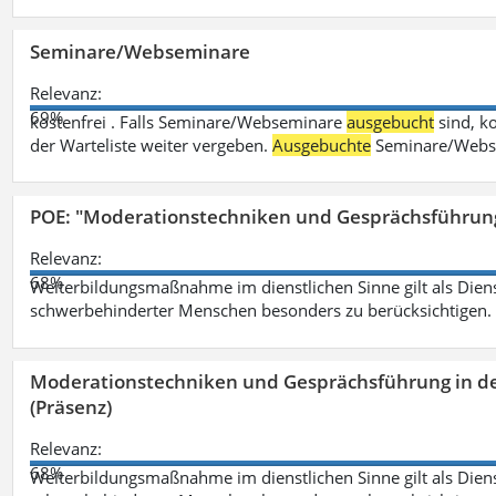
Seminare/Webseminare
Relevanz:
69%
kostenfrei . Falls Seminare/Webseminare
ausgebucht
sind, k
der Warteliste weiter vergeben.
Ausgebuchte
Seminare/Webse
POE: "Moderationstechniken und Gesprächsführung
Relevanz:
68%
Weiterbildungsmaßnahme im dienstlichen Sinne gilt als Dien
schwerbehinderter Menschen besonders zu berücksichtigen. Fa
Moderationstechniken und Gesprächsführung in d
(Präsenz)
Relevanz:
68%
Weiterbildungsmaßnahme im dienstlichen Sinne gilt als Dien