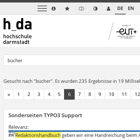
DE
EN
Gesucht nach "bücher".
Es wurden 235 Ergebnisse in 19 Milli
«
1
2
3
4
5
6
7
8
9
10
11
1
Sonderseiten TYPO3 Support
Relevanz:
72%
Im
Redaktionshandbuch
geben wir eine Handreichung beim A