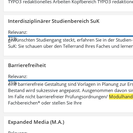
TYPO3 redaktionelles Arbeiten Kopfbereich TYPO3 redaktione
Interdisziplinärer Studienbereich SuK
Relevanz:
71%
gewünschten Studiengang steckt, erfahren Sie in der Studie
SuK: Sie schauen über den Tellerrand Ihres Faches und lern
Barrierefreiheit
Relevanz:
71%
eine barrierefreie Gestaltung sind Vorlagen in Planung zur Er
Bestand wird sukzessive angepasst. Ausgenommen davon sind D
Im Falle nicht barrierefreier Prüfungsordnungen/
Modulhand
Fachbereichen* oder stellen Sie Ihre
Expanded Media (M.A.)