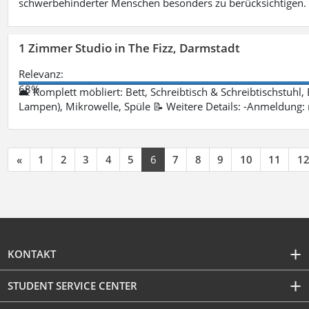
schwerbehinderter Menschen besonders zu berücksichtigen. Fa
1 Zimmer Studio in The Fizz, Darmstadt
Relevanz:
68%
🛋 Komplett möbliert: Bett, Schreibtisch & Schreibtischstuhl,
Lampen), Mikrowelle, Spüle 📝 Weitere Details: -Anmeldung:
«
1
2
3
4
5
6
7
8
9
10
11
1
KONTAKT
STUDENT SERVICE CENTER