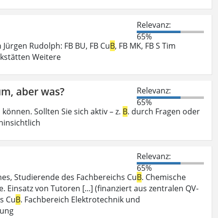
Relevanz:
65%
n Jürgen Rudolph: FB BU, FB Cu
B
, FB MK, FB S Tim
rkstätten Weitere
ium, aber was?
Relevanz:
65%
önnen. Sollten Sie sich aktiv – z.
B
. durch Fragen oder
insichtlich
Relevanz:
65%
Almes, Studierende des Fachbereichs Cu
B
. Chemische
Einsatz von Tutoren [...] (finanziert aus zentralen QV-
hs Cu
B
. Fachbereich Elektrotechnik und
lung