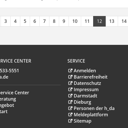
3
4
5
6
7
8
9
10
11
12
13
14
RVICE CENTER
SERVICE
.533-5551
Anmelden
a
.
de
Barrierefreiheit
Datenschutz
Impressum
ervice Center
Darmstadt
eratung
Dieburg
ngebot
Personen der h_da
tart
Meldeplattform
Sitemap