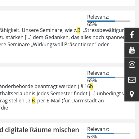
Relevanz:
65%
fähigkeit. Unsere Seminare, wie z.
B
. „Stressbewältigung“

zu stärken [...] dem Gedanken, das alles noch spannend
ere Seminare „Wirkungsvoll Präsentieren“ oder


Relevanz:

65%
sländerbehörde beantragt werden ( § 16
b
haltserlaubnis Jedes Semester findet [...] unbedingt vor

ag stellen , z.
B
. per E-Mail (für Darmstadt an
 die
nd digitale Räume mischen
Relevanz:
63%