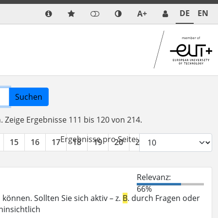
DE
EN
A+
Suchen
n.
Zeige Ergebnisse 111 bis 120 von 214.
Ergebnisse pro Seite:
15
16
17
18
19
20
21
22
»
Relevanz:
66%
önnen. Sollten Sie sich aktiv – z.
B
. durch Fragen oder
insichtlich