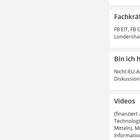
Fachkräf
FB EIT, FB
Londershau
Bin ich 
Nicht-EU-A
Diskussion
Videos
(finanzier
Technologie
Mitteln). 
Informatio