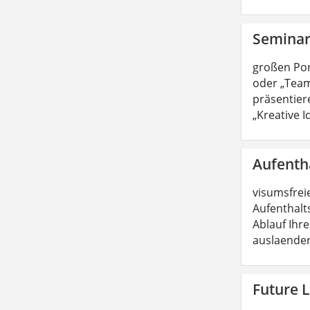
Semina
großen Port
oder „Team
präsentier
„Kreative 
Aufenth
visumsfrei
Aufenthalt
Ablauf Ihre
auslaender
Future L