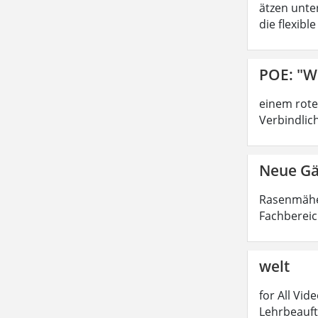
ätzen unte
die flexibl
POE: "W
einem rote
Verbindlich
Neue Gä
Rasenmäher
Fachbereic
welt
for All Vi
Lehrbeauft