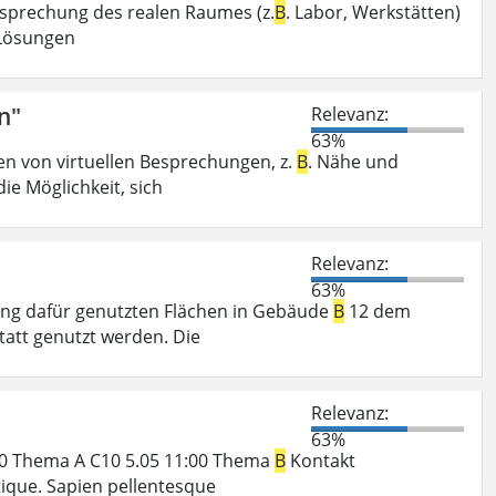
tsprechung des realen Raumes (z.
B
. Labor, Werkstätten)
e Lösungen
n"
Relevanz:
63%
 von virtuellen Besprechungen, z.
B
. Nähe und
ie Möglichkeit, sich
Relevanz:
63%
lang dafür genutzten Flächen in Gebäude
B
12 dem
tatt genutzt werden. Die
Relevanz:
63%
0:00 Thema A C10 5.05 11:00 Thema
B
Kontakt
tique. Sapien pellentesque