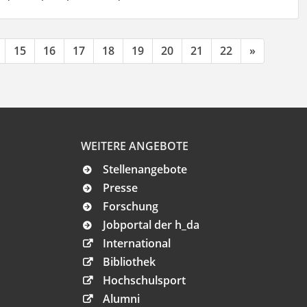
15
16
17
18
19
20
21
22
»
WEITERE ANGEBOTE
Stellenangebote
Presse
Forschung
Jobportal der h_da
International
Bibliothek
Hochschulsport
Alumni