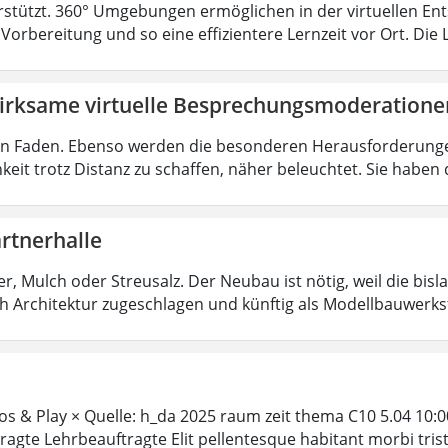
rstützt. 360° Umgebungen ermöglichen in der virtuellen En
e Vorbereitung und so eine effizientere Lernzeit vor Ort. Di
irksame virtuelle Besprechungsmoderatione
n Faden. Ebenso werden die besonderen Herausforderungen
keit trotz Distanz zu schaffen, näher beleuchtet. Sie haben d
rtnerhalle
, Mulch oder Streusalz. Der Neubau ist nötig, weil die bis
h Architektur zugeschlagen und künftig als Modellbauwerks
deos & Play × Quelle: h_da 2025 raum zeit thema C10 5.04 1
ragte Lehrbeauftragte Elit pellentesque habitant morbi tris