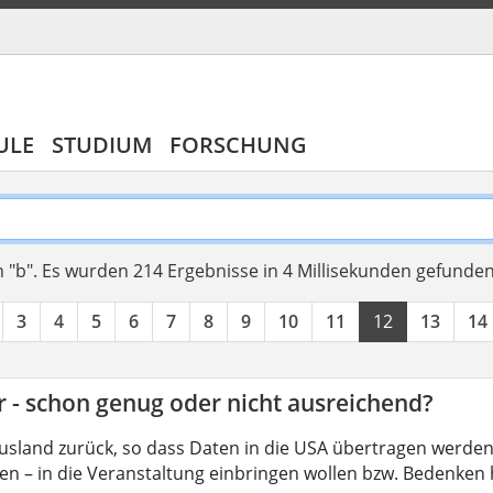
ULE
STUDIUM
FORSCHUNG
 "b".
Es wurden 214 Ergebnisse in 4 Millisekunden gefunde
3
4
5
6
7
8
9
10
11
12
13
14
 - schon genug oder nicht ausreichend?
usland zurück, so dass Daten in die USA übertragen werden k
en – in die Veranstaltung einbringen wollen bzw. Bedenken h