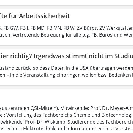
te für Arbeitssicherheit
 G, FB GW, FB I, FB MD, FB MN, FB W, ZV Büros, ZV Werkstätte
sen: vertretende Betreuung für alle o.g. FB, Büros und We
hier richtig? Irgendwas stimmt nicht im Stud
usland zurück, so dass Daten in die USA übertragen werden k
en – in die Veranstaltung einbringen wollen bzw. Bedenken h
t aus zentralen QSL-Mitteln). Mitwirkende: Prof. Dr. Meyer-
 : Vorstellung des Fachbereichs Chemie und Biotechnologie. 
Mitwirkende: Prof. Dr. Wiskamp, Studierende des Fachbereic
nstechnik: Elektrotechnik und Informationstechnik : Vorstel