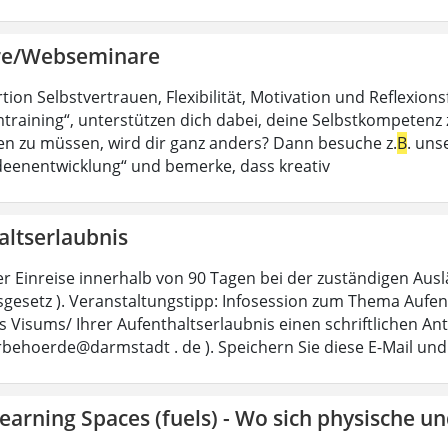
re/Webseminare
ion Selbstvertrauen, Flexibilität, Motivation und Reflexions
training“, unterstützen dich dabei, deine Selbstkompetenz 
en zu müssen, wird dir ganz anders? Dann besuche z.
B
. uns
Ideenentwicklung“ und bemerke, dass kreativ
altserlaubnis
er Einreise innerhalb von 90 Tagen bei der zuständigen Au
sgesetz ). Veranstaltungstipp: Infosession zum Thema Aufent
s Visums/ Ihrer Aufenthaltserlaubnis einen schriftlichen Antr
behoerde@darmstadt . de ). Speichern Sie diese E-Mail und
earning Spaces (fuels) - Wo sich physische u