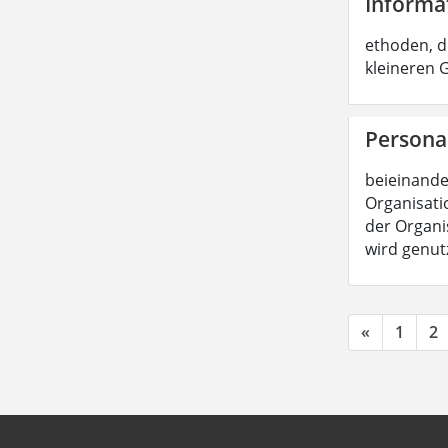
Informa
ethoden, d
kleineren
Persona
beieinande
Organisatio
der Organis
wird genut
«
1
2