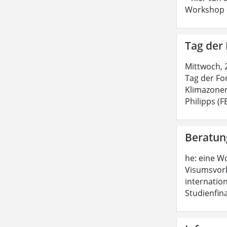
Workshop e
Tag der
Mittwoch, 
Tag der Fo
Klimazonen
Philipps (
Beratun
he: eine W
Visumsvorb
internatio
Studienfin