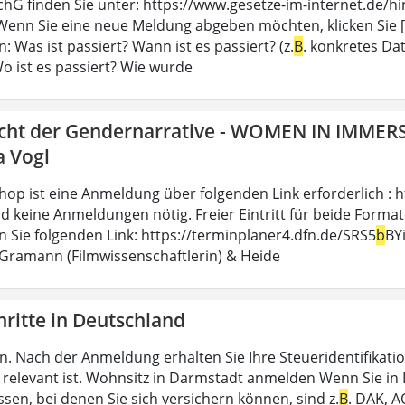
chG finden Sie unter: https://www.gesetze-im-internet.de/
enn Sie eine neue Meldung abgeben möchten, klicken Sie [..
n: Was ist passiert? Wann ist es passiert? (z.
B
. konkretes Da
Wo ist es passiert? Wie wurde
icht der Gendernarrative - WOMEN IN IMMER
a Vogl
op ist eine Anmeldung über folgenden Link erforderlich : h
d keine Anmeldungen nötig. Freier Eintritt für beide Formate.
en Sie folgenden Link: https://terminplaner4.dfn.de/SRS5
b
BY
 Gramann (Filmwissenschaftlerin) & Heide
hritte in Deutschland
n. Nach der Anmeldung erhalten Sie Ihre Steueridentifikatio
relevant ist. Wohnsitz in Darmstadt anmelden Wenn Sie in D
sen, bei denen Sie sich versichern können, sind z.
B
. DAK, A