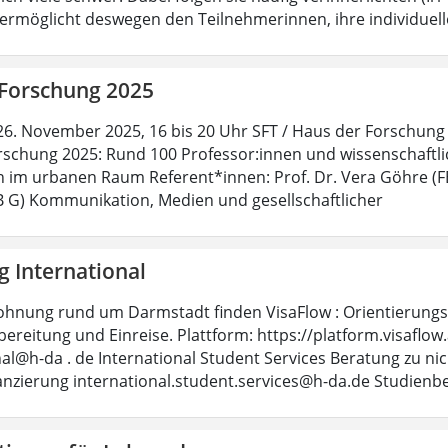
rmöglicht deswegen den Teilnehmerinnen, ihre individuell
 Forschung 2025
26. November 2025, 16 bis 20 Uhr SFT / Haus der Forschung (
rschung 2025: Rund 100 Professor:innen und wissenschaftlic
 im urbanen Raum Referent*innen: Prof. Dr. Vera Göhre (F
FB G) Kommunikation, Medien und gesellschaftlicher
g International
ohnung rund um Darmstadt finden VisaFlow : Orientierungsh
ereitung und Einreise. Plattform: https://platform.visaflo
nal@h-da . de International Student Services Beratung zu ni
anzierung international.student.services@h-da.de Studienb