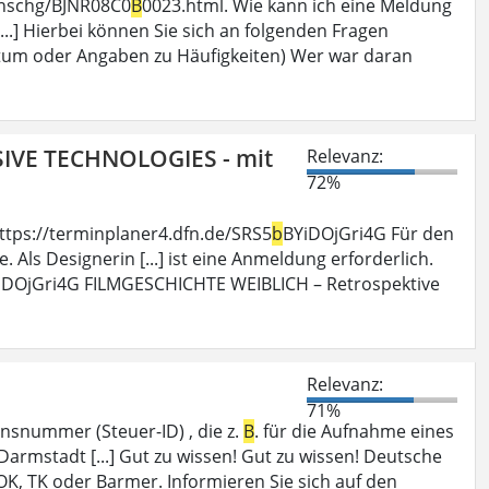
hinschg/BJNR08C0
B
0023.html. Wie kann ich eine Meldung
.] Hierbei können Sie sich an folgenden Fragen
tum oder Angaben zu Häufigkeiten) Wer war daran
SIVE TECHNOLOGIES - mit
Relevanz:
72%
ttps://terminplaner4.dfn.de/SRS5
b
BYiDOjGri4G Für den
 Als Designerin [...] ist eine Anmeldung erforderlich.
iDOjGri4G FILMGESCHICHTE WEIBLICH – Retrospektive
Relevanz:
71%
nsnummer (Steuer-ID) , die z.
B
. für die Aufnahme eines
armstadt [...] Gut zu wissen! Gut zu wissen! Deutsche
OK, TK oder Barmer. Informieren Sie sich auf den