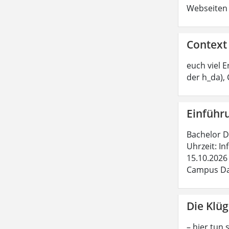
Webseiten 
Context
euch viel 
der h_da),
Einführ
Bachelor Da
Uhrzeit: In
15.10.2026 
Campus Dar
Die Klüg
– hier tun 