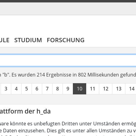
ULE
STUDIUM
FORSCHUNG
 "b".
Es wurden 214 Ergebnisse in 802 Millisekunden gefun
3
4
5
6
7
8
9
10
11
12
13
14
attform der h_da
are könnte es unbefugten Dritten unter Umständen ermögl
 Daten einzusehen. Dies gilt es unter allen Umständen zu ve