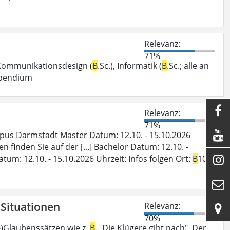
Relevanz:
71%
, Kommunikationsdesign (
B
.Sc.), Informatik (
B
.Sc.; alle an
tipendium

Relevanz:
71%

pus Darmstadt Master Datum: 12.10. - 15.10.2026
finden Sie auf der [...] Bachelor Datum: 12.10. -
m: 12.10. - 15.10.2026 Uhrzeit: Infos folgen Ort:
B
10,


n Situationen
Relevanz:

70%
rr-)Glaubenssätzen wie z.
B
. „Die Klügere gibt nach". Der