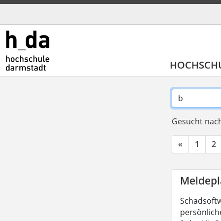
HOCHSCH
Gesucht nach
«
1
2
Meldepl
Schadsoftw
persönliche