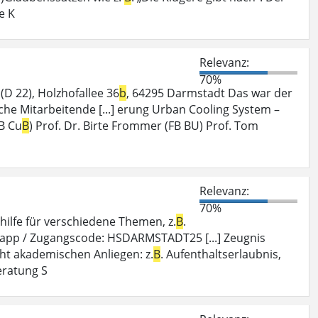
e K
Relevanz:
70%
D 22), Holzhofallee 36
b
, 64295 Darmstadt Das war der
he Mitarbeitende [...] erung Urban Cooling System –
B Cu
B
) Prof. Dr. Birte Frommer (FB BU) Prof. Tom
Relevanz:
70%
ilfe für verschiedene Themen, z.
B
.
w.app / Zugangscode: HSDARMSTADT25 [...] Zeugnis
cht akademischen Anliegen: z.
B
. Aufenthaltserlaubnis,
eratung S