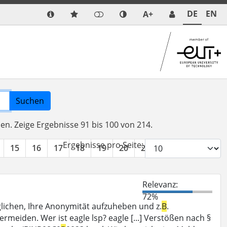
DE
EN
A+
Suchen
den.
Zeige Ergebnisse 91 bis 100 von 214.
Ergebnisse pro Seite:
15
16
17
18
19
20
21
22
»
Relevanz:
72%
ichen, Ihre Anonymität aufzuheben und z.
B
.
rmeiden. Wer ist eagle lsp? eagle [...] Verstößen nach §