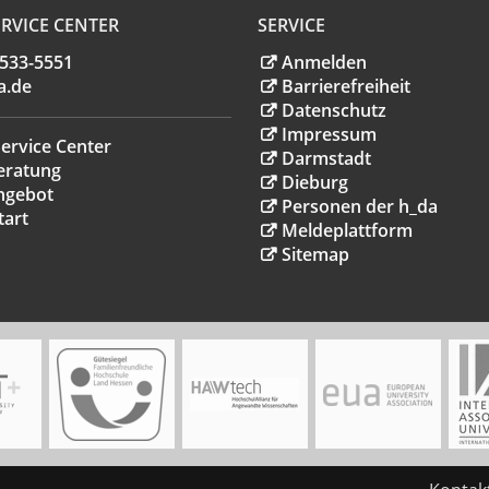
RVICE CENTER
SERVICE
.533-5551
Anmelden
a
.
de
Barrierefreiheit
Datenschutz
Impressum
ervice Center
Darmstadt
eratung
Dieburg
ngebot
Personen der h_da
tart
Meldeplattform
Sitemap