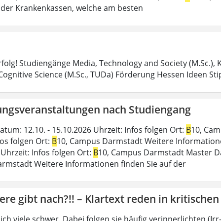
der Krankenkassen, welche am besten
Erfolg! Studiengänge Media, Technology and Society (M.Sc.)
 Cognitive Science (M.Sc., TUDa) Förderung Hessen Ideen S
ungsveranstaltungen nach Studiengang
tum: 12.10. - 15.10.2026 Uhrzeit: Infos folgen Ort:
B
10, Cam
fos folgen Ort:
B
10, Campus Darmstadt Weitere Informationen 
Uhrzeit: Infos folgen Ort:
B
10, Campus Darmstadt Master Datu
mstadt Weitere Informationen finden Sie auf der
ere gibt nach?!! – Klartext reden in kritische
sich viele schwer. Dabei folgen sie häufig verinnerlichten (I