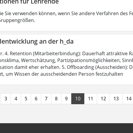
tionen für Lehrende
ie Sie verwenden können, wenn Sie andere Verfahren des F
 Gruppengrößen.
lentwicklung an der h_da
r. 4. Retention (Mitarbeiterbindung): Dauerhaft attraktiv
nsklima, Wertschätzung, Partizipationsmöglichkeiten, Sinnhaf
ation damit eher erhalten. 5. Offboarding (Ausscheiden): De
zt, um Wissen der ausscheidenden Person festzuhalten
3
4
5
6
7
8
9
10
11
12
13
14