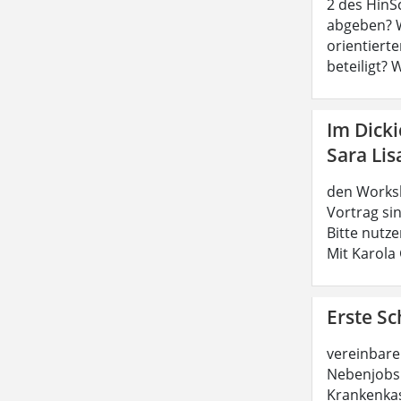
2 des HinS
abgeben? W
orientierte
beteiligt? 
Im Dick
Sara Lis
den Worksh
Vortrag sin
Bitte nutz
Mit Karola
Erste Sc
vereinbare
Nebenjobs 
Krankenkas