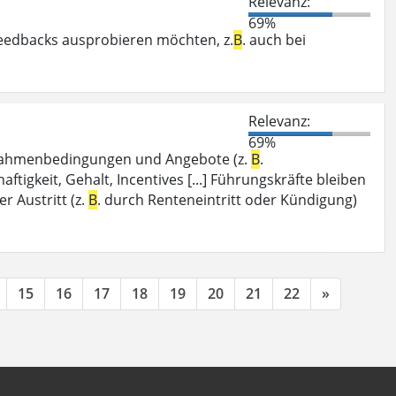
Relevanz:
69%
eedbacks ausprobieren möchten, z.
B
. auch bei
Relevanz:
69%
e Rahmenbedingungen und Angebote (z.
B
.
tigkeit, Gehalt, Incentives [...] Führungskräfte bleiben
r Austritt (z.
B
. durch Renteneintritt oder Kündigung)
15
16
17
18
19
20
21
22
»