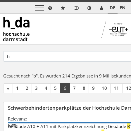
DE
EN
Gesucht nach "b".
Es wurden 214 Ergebnisse in 9 Millisekunde
«
1
2
3
4
5
6
7
8
9
10
11
1
Schwerbehindertenparkplätze der Hochschule Dar
Relevanz:
88%
Gebäude A10 + A11 mit Parkplatzkennzeichnung Gebäude
B