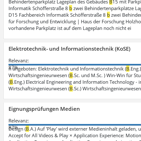
Behindertenparkplatz Lageplan des Gebäudes
B
15 mit Parkp
Informatik Schöfferstraße 8
b
zwei Behindertenparkplätze L
D15 Fachbereich Informatik Schöfferstraße 8
b
zwei Behinder
für Forschung und Entwicklung | Haus der Forschung Holzho
vorhandene Parkplatz ist auf dem Lageplan noch nicht ei
Elektrotechnik- und Informationstechnik (KoSE)
Relevanz:
87%
n angeboten: Elektrotechnik und Informationstechnik (
B
.Eng.
Wirtschaftsingenieurwesen (
B
.Sc. und M.Sc. ) Win-Win für St
(
B
.Eng.) Electrical Engineering and Information Technology - i
Wirtschaftsingenieurwesen (
B
.Sc.) Wirtschaftsingenieurwese
Eignungsprüfungen Medien
Relevanz:
87%
Design (
B
.A.) Auf 'Play' wird externer Medieninhalt geladen, 
Accept for All Videos & Play × Application Experience: Motion