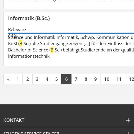
Informatik (B.Sc.)
Relevanz:
84%
Science und Informatik Informatik, Schwp. Kommunikation u
KoSI (
B
.Sc.) alle Studiengänge zeigen [...] für den Einfluss 
Bachelor of Science (
B
.Sc.) befähigt Studierende an der qual
Informationstechnik
«
1
2
3
4
5
6
7
8
9
10
11
1
KONTAKT
STUDENT SERVICE CENTER