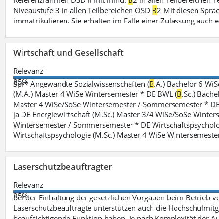
Referenzrahmen DSD II mit mind.
B
2 in allen Teilbereichen 
Niveaustufe 3 in allen Teilbereichen ÖSD
B
2 Mit diesen Spra
immatrikulieren. Sie erhalten im Falle einer Zulassung auch e
Wirtschaft und Gesellschaft
Relevanz:
85%
Spr* Angewandte Sozialwissenschaften (
B
.A.) Bachelor 6 Wi
(M.A.) Master 4 WiSe Wintersemester * DE BWL (
B
.Sc.) Bach
Master 4 WiSe/SoSe Wintersemester / Sommersemester * DE E
ja DE Energiewirtschaft (M.Sc.) Master 3/4 WiSe/SoSe Winte
Wintersemester / Sommersemester * DE Wirtschaftspsycholo
Wirtschaftspsychologie (M.Sc.) Master 4 WiSe Wintersemeste
Laserschutzbeauftragter
Relevanz:
85%
bei der Einhaltung der gesetzlichen Vorgaben beim Betrieb v
Laserschutzbeauftragte unterstützen auch die Hochschulmitgli
beaufsichtigende Funktion haben. Je nach Komplexität der Au