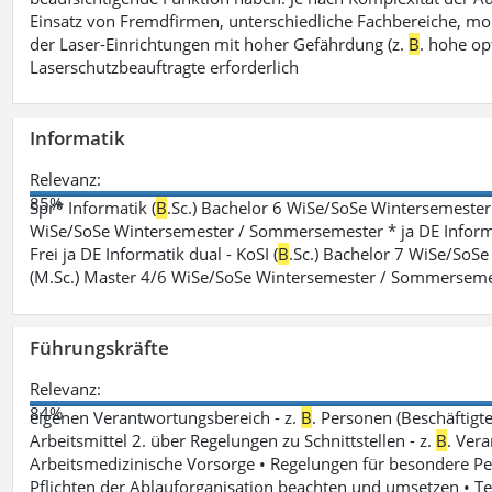
Einsatz von Fremdfirmen, unterschiedliche Fachbereiche, mobi
der Laser-Einrichtungen mit hoher Gefährdung (z.
B
. hohe op
Laserschutzbeauftragte erforderlich
Informatik
Relevanz:
85%
Spr* Informatik (
B
.Sc.) Bachelor 6 WiSe/SoSe Wintersemester
WiSe/SoSe Wintersemester / Sommersemester * ja DE Informat
Frei ja DE Informatik dual - KoSI (
B
.Sc.) Bachelor 7 WiSe/SoS
(M.Sc.) Master 4/6 WiSe/SoSe Wintersemester / Sommersem
Führungskräfte
Relevanz:
84%
eigenen Verantwortungsbereich - z.
B
. Personen (Beschäftig
Arbeitsmittel 2. über Regelungen zu Schnittstellen - z.
B
. Vera
Arbeitsmedizinische Vorsorge • Regelungen für besondere P
Pflichten der Ablauforganisation beachten und umsetzen • T