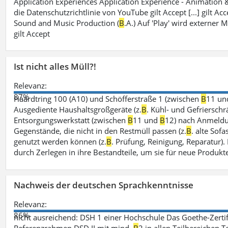
Application Experiences Application Experience - Animation
die Datenschutzrichtlinie von YouTube gilt Accept [...] gilt Ac
Sound and Music Production (
B
.A.) Auf 'Play' wird externer
gilt Accept
Ist nicht alles Müll?!
Relevanz:
87%
Haardtring 100 (A10) und Schöfferstraße 1 (zwischen
B
11 u
Ausgediente Haushaltsgroßgeräte (z.
B
. Kühl- und Gefrierschr
Entsorgungswerkstatt (zwischen
B
11 und
B
12) nach Anmeldu
Gegenstände, die nicht in den Restmüll passen (z.
B
. alte Sofa
genutzt werden können (z.
B
. Prüfung, Reinigung, Reparatur)
durch Zerlegen in ihre Bestandteile, um sie für neue Produkt
Nachweis der deutschen Sprachkenntnisse
Relevanz:
86%
nicht ausreichend: DSH 1 einer Hochschule Das Goethe-Zerti