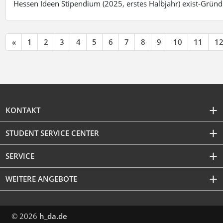
Hessen Ideen Stipendium (2025, erstes Halbjahr) exist-Grü
«
1
2
3
4
5
6
7
8
9
10
11
1
KONTAKT
STUDENT SERVICE CENTER
SERVICE
WEITERE ANGEBOTE
© 2026
h_da.de