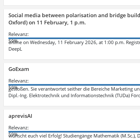
Social media between polarisation and bridge buildi
Oxford) on 11 February, 1 p.m.
Relevanz:
59%
online on Wednesday, 11 February 2026, at 1:00 p.m. Registr
DeepL
GoExam
Relevanz:
59%
gestoßen. Sie verantwortet seither die Bereiche Marketing 
Dipl.-Ing. Elektrotechnik und Informationstechnik (TUDa) F
aprevisAI
Relevanz:
59%
wünscht euch viel Erfolg! Studiengänge Mathematik (M.Sc.), Da