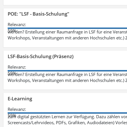
POE: "LSF - Basis-Schulung"
Relevanz:
59%
werden? Erstellung einer Raumanfrage in LSF für eine Veransta
Workshops, Veranstaltungen mit anderen Hochschulen etc.) Zi
LSF-Basis-Schulung (Präsenz)
Relevanz:
59%
werden? Erstellung einer Raumanfrage in LSF für eine Veransta
Workshops, Veranstaltungen mit anderen Hochschulen etc.) Zi
E-Learning
Relevanz:
59%
zum digital gestützten Lernen zur Verfügung. Dazu zählen vor 
Screencasts/Lehrvideos, PDFs, Grafiken, Audiodateien) Vorl