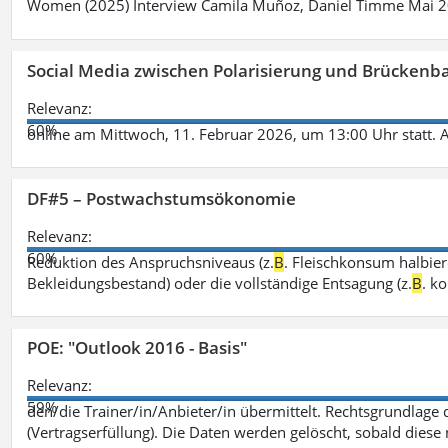
Women (2025) Interview Camila Muñoz, Daniel Timme Mai 
Social Media zwischen Polarisierung und Brückenbau
Relevanz:
60%
online am Mittwoch, 11. Februar 2026, um 13:00 Uhr statt. 
DF#5 – Postwachstumsökonomie
Relevanz:
60%
Reduktion des Anspruchsniveaus (z.
B
. Fleischkonsum halbier
Bekleidungsbestand) oder die vollständige Entsagung (z.
B
. k
POE: "Outlook 2016 - Basis"
Relevanz:
59%
den/die Trainer/in/Anbieter/in übermittelt. Rechtsgrundlage di
(Vertragserfüllung). Die Daten werden gelöscht, sobald diese 