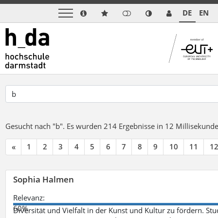
DE
EN
Gesucht nach "b".
Es wurden 214 Ergebnisse in 12 Millisekund
«
1
2
3
4
5
6
7
8
9
10
11
1
Sophia Halmen
Relevanz:
60%
Diversität und Vielfalt in der Kunst und Kultur zu fördern. 