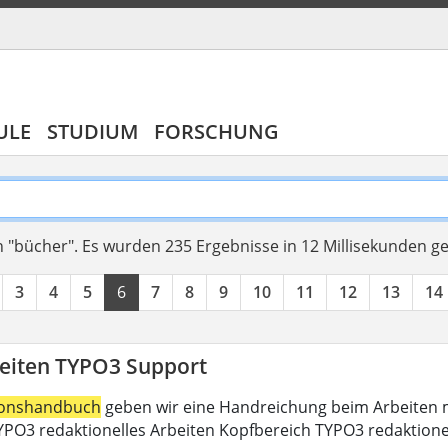
ULE
STUDIUM
FORSCHUNG
 "bücher".
Es wurden 235 Ergebnisse in 12 Millisekunden g
3
4
5
6
7
8
9
10
11
12
13
14
eiten TYPO3 Support
ionshandbuch
geben wir eine Handreichung beim Arbeiten m
PO3 redaktionelles Arbeiten Kopfbereich TYPO3 redaktione