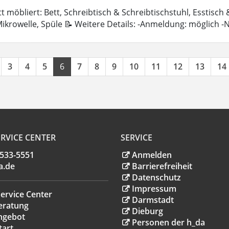
 möbliert: Bett, Schreibtisch & Schreibtischstuhl, Esstisch
ikrowelle, Spüle 📝 Weitere Details: -Anmeldung: möglich 
3
4
5
6
7
8
9
10
11
12
13
14
RVICE CENTER
SERVICE
.533-5551
Anmelden
a
.
de
Barrierefreiheit
Datenschutz
Impressum
ervice Center
Darmstadt
eratung
Dieburg
ngebot
Personen der h_da
tart