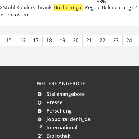
68%
 & Stuhl Kleiderschrank,
Bücherregal
, Regale Beleuchtung (2
-Nebenkosten:
15
16
17
18
19
20
21
22
23
24
WEITERE ANGEBOTE
Stellenangebote
Presse
Forschung
Jobportal der h_da
International
Bibliothek