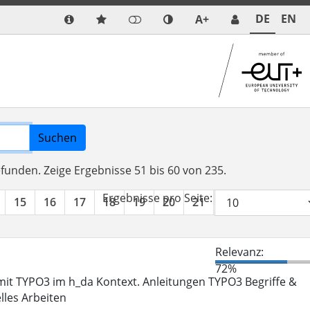
DE
EN
A+
Suchen
efunden.
Zeige Ergebnisse 51 bis 60 von 235.
Ergebnisse pro Seite:
15
16
17
18
19
20
21
22
23
24
Relevanz:
72%
it TYPO3 im h_da Kontext. Anleitungen TYPO3 Begriffe &
lles Arbeiten