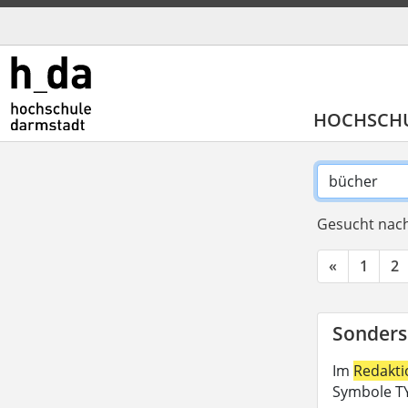
HOCHSCH
Gesucht nach
«
1
2
Sonders
Im
Redakt
Symbole TY