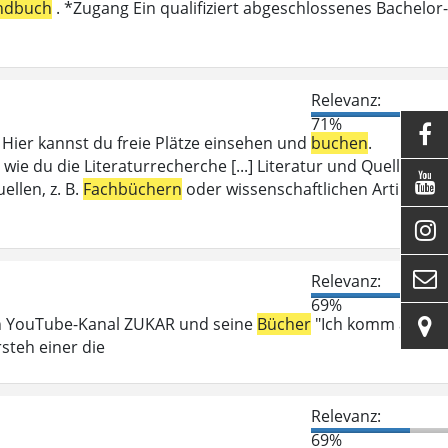
ndbuch
. *Zugang Ein qualifiziert abgeschlossenes Bachelor-
Relevanz:
71%

ier kannst du freie Plätze einsehen und
buchen
.
wie du die Literaturrecherche [...] Literatur und Quellen

llen, z. B.
Fachbüchern
oder wissenschaftlichen Artikeln.


Relevanz:
69%
en YouTube-Kanal ZUKAR und seine
Bücher
"Ich komm auf

steh einer die
Relevanz:
69%