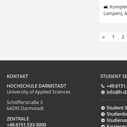
🛋 Komplett
Lampen), M
«
1
2
KONTAKT
STUDENT SE
HOCHSCHULE DARMSTADT
+49.6151
University of Applied Sciences
info@h-d
Schöfferstraße 3
Student S
64295 Darmstadt
Studienb
ZENTRALE
Studiena
+49.6151.533-5000
Karrieres