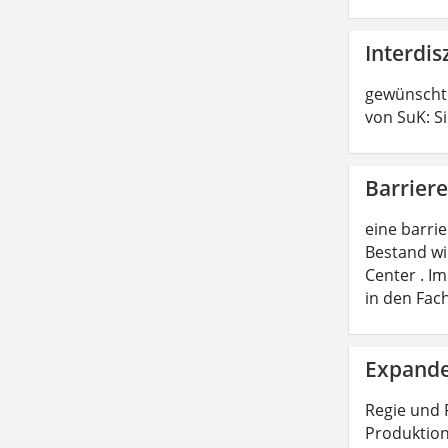
Interdis
gewünschte
von SuK: S
Barriere
eine barri
Bestand wi
Center . I
in den Fac
Expande
Regie und 
Produktion