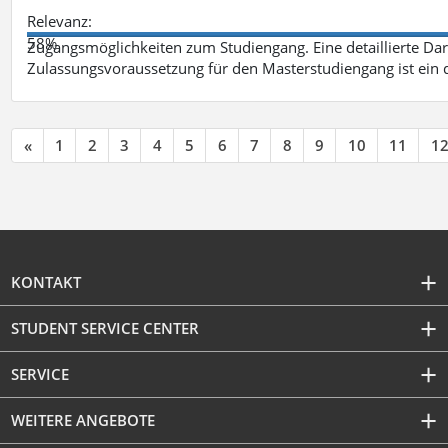
Relevanz:
58%
Zugangsmöglichkeiten zum Studiengang. Eine detaillierte Dar
Zulassungsvoraussetzung für den Masterstudiengang ist ein q
«
1
2
3
4
5
6
7
8
9
10
11
1
KONTAKT
STUDENT SERVICE CENTER
SERVICE
WEITERE ANGEBOTE