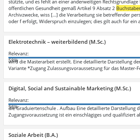
stützte, und es fehlt an einer anderweitigen Rechtsgrundlage 
öffentlichen Gesundheit gemäß Artikel 9 Absatz 2
Buchstabe
Archivzwecke, wiss [...] die Verarbeitung sie betreffender p
oder f erfolgt, Widerspruch einzulegen; dies gilt auch für ei
Elektrotechnik – weiterbildend (M.Sc.)
Relevanz:
58%
wird die Masterarbeit erstellt. Eine detaillierte Darstellung d
Variante *Zugang Zulassungsvoraussetzung für das Master-
Digital, Social and Sustainable Marketing (M.Sc.)
Relevanz:
58%
die Graduiertenschule . Aufbau Eine detaillierte Darstellung 
Zugangsvoraussetzung ist ein einschlägiges und qualifiziert 
Soziale Arbeit (B.A.)