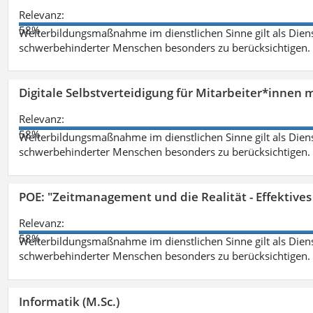
Relevanz:
58%
Weiterbildungsmaßnahme im dienstlichen Sinne gilt als Dien
schwerbehinderter Menschen besonders zu berücksichtigen. Fa
Digitale Selbstverteidigung für Mitarbeiter*innen 
Relevanz:
58%
Weiterbildungsmaßnahme im dienstlichen Sinne gilt als Dien
schwerbehinderter Menschen besonders zu berücksichtigen. Fa
POE: "Zeitmanagement und die Realität - Effektive
Relevanz:
58%
Weiterbildungsmaßnahme im dienstlichen Sinne gilt als Dien
schwerbehinderter Menschen besonders zu berücksichtigen. Fa
Informatik (M.Sc.)