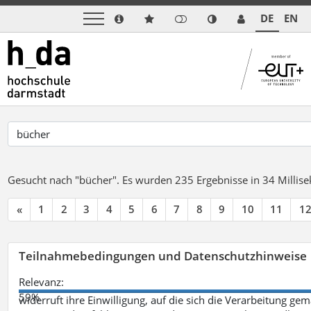
DE
EN
Gesucht nach "bücher".
Es wurden 235 Ergebnisse in 34 Milli
«
1
2
3
4
5
6
7
8
9
10
11
1
Teilnahmebedingungen und Datenschutzhinweise
Relevanz:
59%
widerruft ihre Einwilligung, auf die sich die Verarbeitung ge