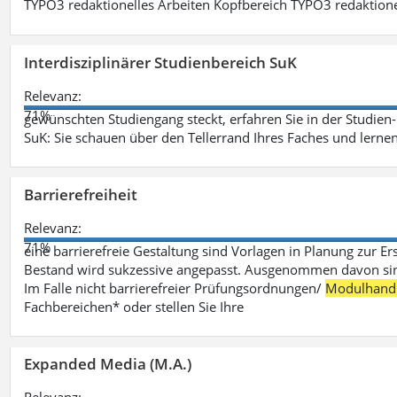
TYPO3 redaktionelles Arbeiten Kopfbereich TYPO3 redaktione
Interdisziplinärer Studienbereich SuK
Relevanz:
71%
gewünschten Studiengang steckt, erfahren Sie in der Studie
SuK: Sie schauen über den Tellerrand Ihres Faches und lern
Barrierefreiheit
Relevanz:
71%
eine barrierefreie Gestaltung sind Vorlagen in Planung zur Er
Bestand wird sukzessive angepasst. Ausgenommen davon sind D
Im Falle nicht barrierefreier Prüfungsordnungen/
Modulhand
Fachbereichen* oder stellen Sie Ihre
Expanded Media (M.A.)