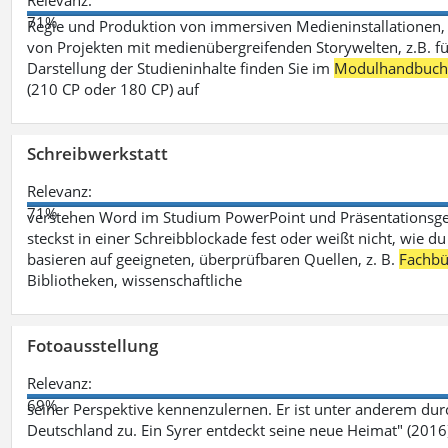
Relevanz:
71%
Regie und Produktion von immersiven Medieninstallationen, 
von Projekten mit medienübergreifenden Storywelten, z.B. für 
Darstellung der Studieninhalte finden Sie im
Modulhandbuc
(210 CP oder 180 CP) auf
Schreibwerkstatt
Relevanz:
71%
verstehen Word im Studium PowerPoint und Präsentationsges
steckst in einer Schreibblockade fest oder weißt nicht, wie du
basieren auf geeigneten, überprüfbaren Quellen, z. B.
Fachbü
Bibliotheken, wissenschaftliche
Fotoausstellung
Relevanz:
69%
seiner Perspektive kennenzulernen. Er ist unter anderem d
Deutschland zu. Ein Syrer entdeckt seine neue Heimat" (2016)