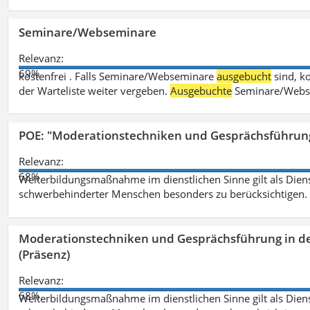
Seminare/Webseminare
Relevanz:
69%
kostenfrei . Falls Seminare/Webseminare
ausgebucht
sind, k
der Warteliste weiter vergeben.
Ausgebuchte
Seminare/Webse
POE: "Moderationstechniken und Gesprächsführung
Relevanz:
68%
Weiterbildungsmaßnahme im dienstlichen Sinne gilt als Dien
schwerbehinderter Menschen besonders zu berücksichtigen. Fa
Moderationstechniken und Gesprächsführung in d
(Präsenz)
Relevanz:
68%
Weiterbildungsmaßnahme im dienstlichen Sinne gilt als Dien