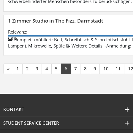
schwerbehinderter Menschen besonders zu berücksichtigen. Fa
1 Zimmer Studio in The Fizz, Darmstadt
Relevanz:
68%
🛋 Komplett möbliert: Bett, Schreibtisch & Schreibtischstuhl,
Lampen), Mikrowelle, Spüle 📝 Weitere Details: -Anmeldung:
«
1
2
3
4
5
6
7
8
9
10
11
1
KONTAKT
STUDENT SERVICE CENTER