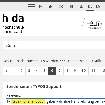
DE
EN
Gesucht nach "bücher".
Es wurden 235 Ergebnisse in 10 Milli
«
1
2
3
4
5
6
7
8
9
10
11
1
Sonderseiten TYPO3 Support
Relevanz:
72%
Im
Redaktionshandbuch
geben wir eine Handreichung beim A