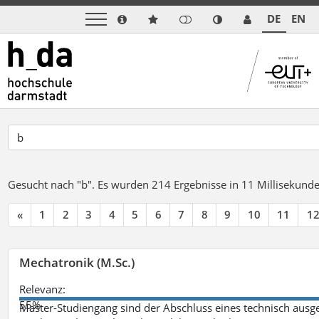
DE
EN
Gesucht nach "b".
Es wurden 214 Ergebnisse in 11 Millisekund
«
1
2
3
4
5
6
7
8
9
10
11
1
Mechatronik (M.Sc.)
Relevanz:
55%
Master-Studiengang sind der Abschluss eines technisch ausge