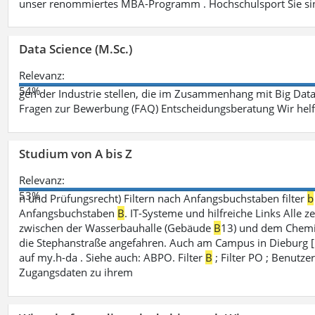
unser renommiertes MBA-Programm . Hochschulsport Sie sin
Data Science (M.Sc.)
Relevanz:
54%
gen der Industrie stellen, die im Zusammenhang mit Big Data
Fragen zur Bewerbung (FAQ) Entscheidungsberatung Wir hel
Studium von A bis Z
Relevanz:
53%
n und Prüfungsrecht) Filtern nach Anfangsbuchstaben filter
b
Anfangsbuchstaben
B
. IT-Systeme und hilfreiche Links Alle z
zwischen der Wasserbauhalle (Gebäude
B
13) und dem Chemi
die Stephanstraße angefahren. Auch am Campus in Dieburg [..
auf my.h-da . Siehe auch: ABPO. Filter
B
; Filter PO ; Benutz
Zugangsdaten zu ihrem