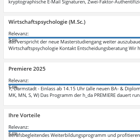
kryptographische E-Mail Signaturen, Zwei-Faktor-Authentifiz
Wirtschaftspsychologie (M.Sc.)
Relevanz:
54%
das verspricht der neue Masterstudiengang weiter auszubaue
Wirtschaftspsychologie Kontakt Entscheidungsberatung Wir h
Premiere 2025
Relevanz:
54%
1, Darmstadt - Einlass ab 14.15 Uhr (alle neuen BA- & Diplo
MK, MN, S, W) Das Programm der h_da PREMIERE dauert rund
Ihre Vorteile
Relevanz:
54%
berufsbegleitendes Weiterbildungsprogramm und profitieren S