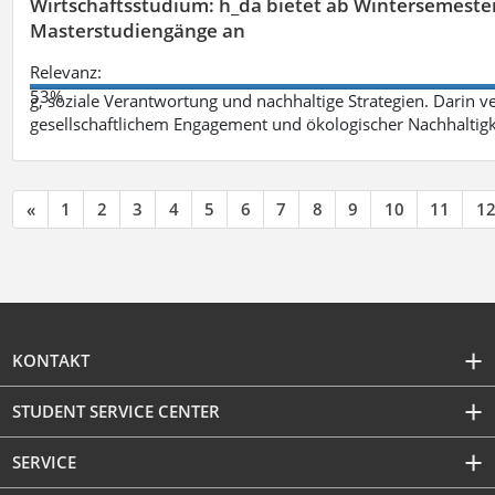
Wirtschaftsstudium: h_da bietet ab Wintersemester 
Masterstudiengänge an
Relevanz:
53%
g, soziale Verantwortung und nachhaltige Strategien. Darin ve
gesellschaftlichem Engagement und ökologischer Nachhaltigke
«
1
2
3
4
5
6
7
8
9
10
11
1
KONTAKT
STUDENT SERVICE CENTER
SERVICE