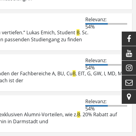
Relevanz:
54%
vertiefen.“ Lukas Emich, Student
B
. Sc.

en passenden Studiengang zu finden

Relevanz:

54%
enden der Fachbereiche A, BU, Cu
B
, EIT, G, GW, I, MD, MK,
ch ist der


Relevanz:
54%
klusiven Alumni-Vorteilen, wie z.
B
. 20% Rabatt auf
hin in Darmstadt und