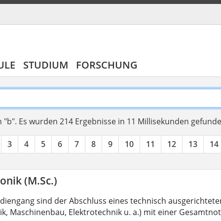
ULE
STUDIUM
FORSCHUNG
 "b".
Es wurden 214 Ergebnisse in 11 Millisekunden gefund
3
4
5
6
7
8
9
10
11
12
13
14
onik (M.Sc.)
diengang sind der Abschluss eines technisch ausgerichtete
k, Maschinenbau, Elektrotechnik u. a.) mit einer Gesamtno