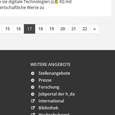
sie digitale Technologien (z.
B
. KI) mit
irtschaftliche Werte zu
15
16
17
18
19
20
21
22
»
WEITERE ANGEBOTE
Stellenangebote
Presse
Forschung
Jobportal der h_da
International
Bibliothek
Hochschulsport