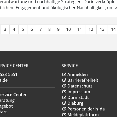
Verantwortung und nachhaltige Strategien. Darin verknüpfen 
ftlichem Engagement und ökologischer Nachhaltigkeit, um w
3
4
5
6
7
8
9
10
11
12
13
14
RVICE CENTER
SERVICE
.533-5551
Anmelden
a
.
de
Barrierefreiheit
Datenschutz
Impressum
ervice Center
Darmstadt
eratung
Dieburg
ngebot
Personen der h_da
tart
Meldeplattform