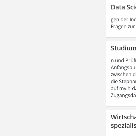
Data Sci
gen der In
Fragen zur
Studium 
n und Prüf
Anfangsbu
zwischen 
die Stepha
auf my.h-da
Zugangsda
Wirtscha
speziali