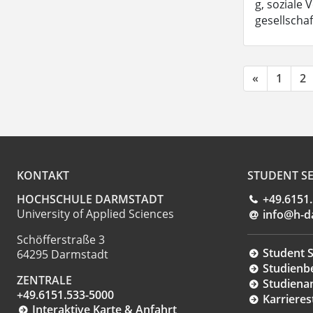
g, soziale 
gesellscha
«
1
2
KONTAKT
STUDENT SE
HOCHSCHULE DARMSTADT
+49.6151
University of Applied Sciences
info@h-d
Schöfferstraße 3
Student S
64295 Darmstadt
Studienb
ZENTRALE
Studiena
+49.6151.533-5000
Karrieres
Interaktive Karte & Anfahrt