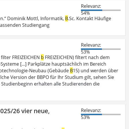
Relevanz:
54%
n.“ Dominik Mottl, Informatik,
B
.Sc. Kontakt Häufige
 passenden Studiengang
Relevanz:
53%
 filter FREIZEICHEN
b
FREIZEICHEN) filtert nach dem
T-Systeme [...] Parkplätze hauptsächlich im Bereich
iotechnologie-Neubau (Gebäude
B
15) und werden über
che Version der BBPO für Ihr Studium gilt, sehen Sie
m Studienbeginn erhalten alle Studierenden die
025/26 vier neue,
Relevanz:
53%