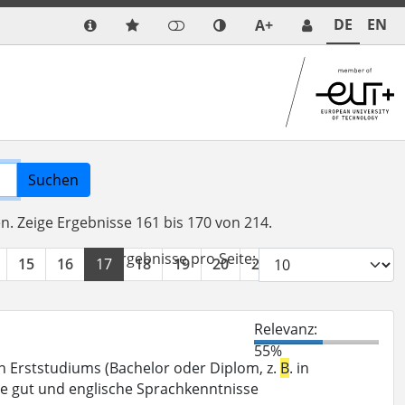
DE
EN
A+
Suchen
en.
Zeige Ergebnisse 161 bis 170 von 214.
Ergebnisse pro Seite:
15
16
17
18
19
20
21
22
»
Relevanz:
55%
n Erststudiums (Bachelor oder Diplom, z.
B
. in
te gut und englische Sprachkenntnisse