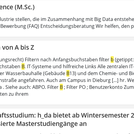
ence (M.Sc.)
dustrie stellen, die im Zusammenhang mit Big Data entstehe
 Bewerbung (FAQ) Entscheidungsberatung Wir helfen, den
von A bis Z
ungsrecht) Filtern nach Anfangsbuchstaben filter
b
(getippt:
chstaben
B
. IT-Systeme und hilfreiche Links Alle zentralen I
der Wasserbauhalle (Gebäude
B
13) und dem Chemie- und B
nstraße angefahren. Auch am Campus in Dieburg [...] hr. Wel
 . Siehe auch: ABPO. Filter
B
; Filter PO ; Benutzerkonto Zu
ten zu ihrem
ftsstudium: h_da bietet ab Wintersemester 2
sierte Masterstudiengänge an