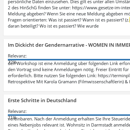
persönliche Daten einzusehen. Dies gilt es unter allen Umstän
2 des HinSchG finden Sie unter: https://www.gesetze-im-int
Meldung abgeben? Wenn Sie eine neue Meldung abgeben möchte
Fragen orientierten: Was ist passiert? Wann ist es passiert? (z.
daran beteiligt? Wo ist es passiert? Wie wurde
Im Dickicht der Gendernarrative - WOMEN IN IMMER
Relevanz:
72%
den Workshop ist eine Anmeldung über folgenden Link erford
den Vortrag sind keine Anmeldungen nötig. Freier Eintritt für
erforderlich. Bitte nutzen Sie folgenden Link: https://termin
Retrospektive Mit Karola Gramann (Filmwissenschaftlerin) &
Erste Schritte in Deutschland
Relevanz:
71%
vereinbaren. Nach der Anmeldung erhalten Sie Ihre Steueriden
eines Nebenjobs relevant ist. Wohnsitz in Darmstadt anmelde