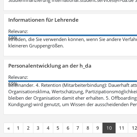
Studienfinanzierung international.student.services@h-da.de 
Informationen für Lehrende
Relevanz:
69%
ethoden, die Sie verwenden können, wenn Sie andere Verfah
kleineren Gruppengrößen.
Personalentwicklung an der h_da
Relevanz:
69%
beieinander. 4. Retention (Mitarbeiterbindung): Dauerhaft 
Organisationsklima, Wertschätzung, Partizipationsmöglichkeite
bleiben der Organisation damit eher erhalten. 5. Offboarding 
Kündigung) wird genutzt, um Wissen der ausscheidenden Per
«
1
2
3
4
5
6
7
8
9
10
11
1