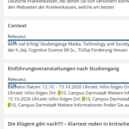
Deutsche Krankenkassen, bei denen Sie sich versichern könne
den Webseiten der Krankenkassen, welche am besten
Context
Relevanz:
71%
euch viel Erfolg! Studiengänge Media, Technology and Societ
der h_da), Cognitive Science (M.Sc., TUDa) Förderung Hessen
Einführungsveranstaltungen nach Studiengang
Relevanz:
71%
Bachelor Datum: 12.10. - 15.10.2026 Uhrzeit: Infos folgen O
Uhrzeit: Infos folgen Ort:
B
10, Campus Darmstadt Weitere Info
15.10.2026 Uhrzeit: Infos folgen Ort:
B
10, Campus Darmstadt 
B
10, Campus Darmstadt Weitere Informationen finden Sie au
Die Klügere gibt nach?!! – Klartext reden in kritisc