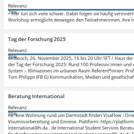
Relevanz:
70%
– hier tun sich viele schwer. Dabei folgen sie häufig verinner
Workshop ermöglicht deswegen den Teilnehmerinnen, ihre in
Tag der Forschung 2025
Relevanz:
70%
Mittwoch, 26. November 2025, 16 bis 20 Uhr SFT / Haus der 
der Tag der Forschung 2025: Rund 100 Professor:innen und wi
System – Klimazonen im urbanen Raum Referent*innen: Prof.
Tom Philipps (FB G) Kommunikation, Medien und gesellschaft
Beratung International
Relevanz:
70%
he: eine Wohnung rund um Darmstadt finden VisaFlow : Orien
Visumsvorbereitung und Einreise. Plattform: https://platfo
international@h-da . de International Student Services Berat