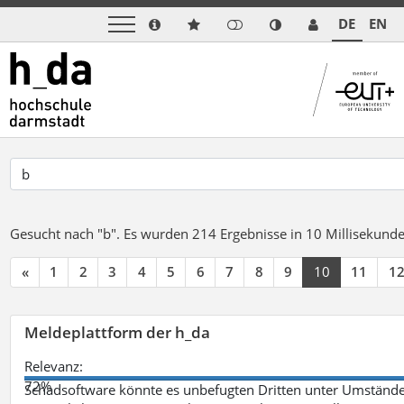
DE
EN
Gesucht nach "b".
Es wurden 214 Ergebnisse in 10 Millisekund
«
1
2
3
4
5
6
7
8
9
10
11
1
Meldeplattform der h_da
Relevanz:
72%
Schadsoftware könnte es unbefugten Dritten unter Umstände