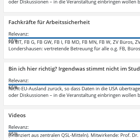
oder Diskussionen – in die Veranstaltung einbringen wollen 
Fachkräfte für Arbeitssicherheit
Relevanz:
65%
FB EIT, FB G, FB GW, FB I, FB MD, FB MN, FB W, ZV Büros, Z
Londershausen: vertretende Betreuung für alle o.g. FB, Büro
Bin ich hier richtig? Irgendwas stimmt nicht im Stu
Relevanz:
65%
Nicht-EU-Ausland zurück, so dass Daten in die USA übertragen
oder Diskussionen – in die Veranstaltung einbringen wollen 
Videos
Relevanz:
65%
(finanziert aus zentralen QSL-Mitteln). Mitwirkende: Prof. D