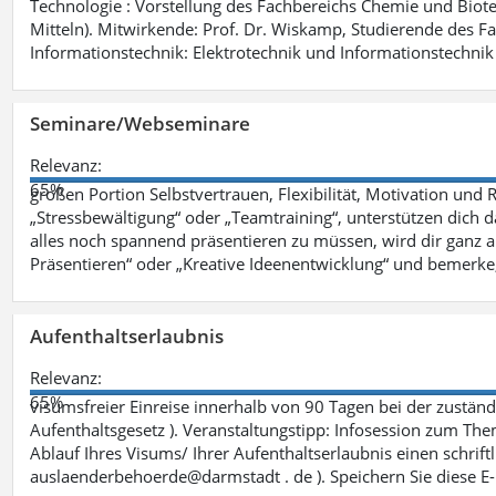
Technologie : Vorstellung des Fachbereichs Chemie und Biotech
Mitteln). Mitwirkende: Prof. Dr. Wiskamp, Studierende des F
Informationstechnik: Elektrotechnik und Informationstechnik 
Seminare/Webseminare
Relevanz:
65%
großen Portion Selbstvertrauen, Flexibilität, Motivation und 
„Stressbewältigung“ oder „Teamtraining“, unterstützen dich 
alles noch spannend präsentieren zu müssen, wird dir ganz 
Präsentieren“ oder „Kreative Ideenentwicklung“ und bemerke,
Aufenthaltserlaubnis
Relevanz:
65%
visumsfreier Einreise innerhalb von 90 Tagen bei der zustä
Aufenthaltsgesetz ). Veranstaltungstipp: Infosession zum The
Ablauf Ihres Visums/ Ihrer Aufenthaltserlaubnis einen schriftli
auslaenderbehoerde@darmstadt . de ). Speichern Sie diese E-