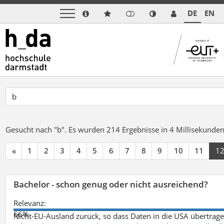
DE
EN
Gesucht nach "b".
Es wurden 214 Ergebnisse in 4 Millisekunde
«
1
2
3
4
5
6
7
8
9
10
11
1
Bachelor - schon genug oder nicht ausreichend?
Relevanz:
66%
Nicht-EU-Ausland zurück, so dass Daten in die USA übertragen