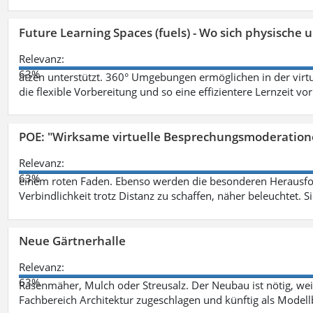
Future Learning Spaces (fuels) - Wo sich physische
Relevanz:
63%
ätzen unterstützt. 360° Umgebungen ermöglichen in der virt
die flexible Vorbereitung und so eine effizientere Lernzeit vo
POE: "Wirksame virtuelle Besprechungsmoderation
Relevanz:
63%
einem roten Faden. Ebenso werden die besonderen Herausfo
Verbindlichkeit trotz Distanz zu schaffen, näher beleuchtet. S
Neue Gärtnerhalle
Relevanz:
63%
Rasenmäher, Mulch oder Streusalz. Der Neubau ist nötig, wei
Fachbereich Architektur zugeschlagen und künftig als Model