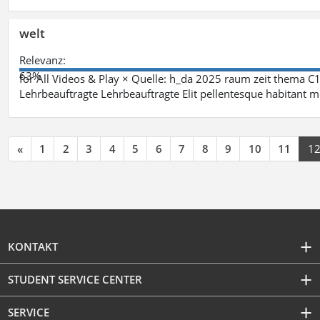
welt
Relevanz:
63%
for All Videos & Play × Quelle: h_da 2025 raum zeit thema
Lehrbeauftragte Lehrbeauftragte Elit pellentesque habitant mo
«
1
2
3
4
5
6
7
8
9
10
11
1
KONTAKT
STUDENT SERVICE CENTER
SERVICE