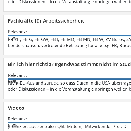
oder Diskussionen – in die Veranstaltung einbringen wollen 
Fachkräfte für Arbeitssicherheit
Relevanz:
65%
FB EIT, FB G, FB GW, FB I, FB MD, FB MN, FB W, ZV Büros, Z
Londershausen: vertretende Betreuung für alle o.g. FB, Büro
Bin ich hier richtig? Irgendwas stimmt nicht im Stu
Relevanz:
65%
Nicht-EU-Ausland zurück, so dass Daten in die USA übertragen
oder Diskussionen – in die Veranstaltung einbringen wollen 
Videos
Relevanz:
65%
(finanziert aus zentralen QSL-Mitteln). Mitwirkende: Prof. D