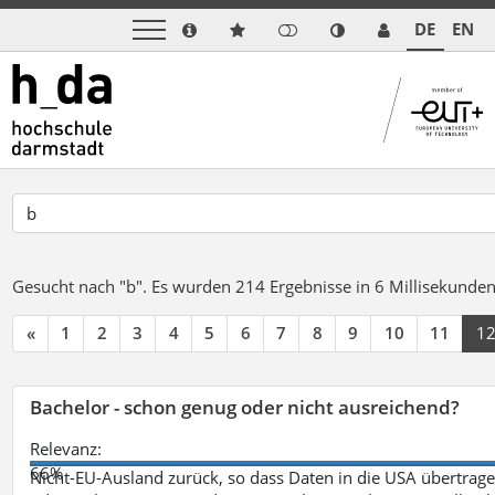
DE
EN
Gesucht nach "b".
Es wurden 214 Ergebnisse in 6 Millisekunde
«
1
2
3
4
5
6
7
8
9
10
11
1
Bachelor - schon genug oder nicht ausreichend?
Relevanz:
66%
Nicht-EU-Ausland zurück, so dass Daten in die USA übertragen