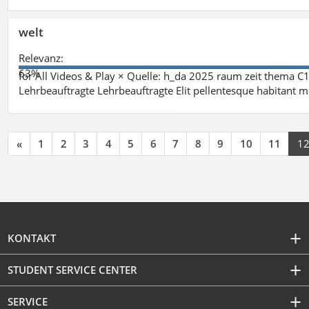
welt
Relevanz:
63%
for All Videos & Play × Quelle: h_da 2025 raum zeit thema
Lehrbeauftragte Lehrbeauftragte Elit pellentesque habitant mo
«
1
2
3
4
5
6
7
8
9
10
11
1
KONTAKT
STUDENT SERVICE CENTER
SERVICE