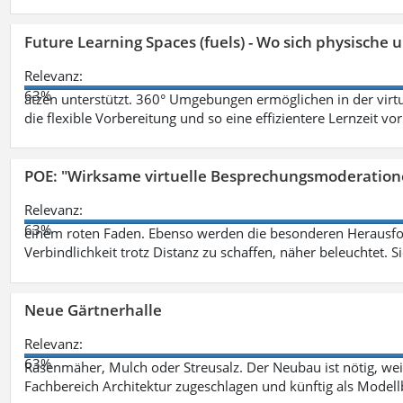
Future Learning Spaces (fuels) - Wo sich physische
Relevanz:
63%
ätzen unterstützt. 360° Umgebungen ermöglichen in der virt
die flexible Vorbereitung und so eine effizientere Lernzeit vo
POE: "Wirksame virtuelle Besprechungsmoderation
Relevanz:
63%
einem roten Faden. Ebenso werden die besonderen Herausfo
Verbindlichkeit trotz Distanz zu schaffen, näher beleuchtet. S
Neue Gärtnerhalle
Relevanz:
63%
Rasenmäher, Mulch oder Streusalz. Der Neubau ist nötig, wei
Fachbereich Architektur zugeschlagen und künftig als Model