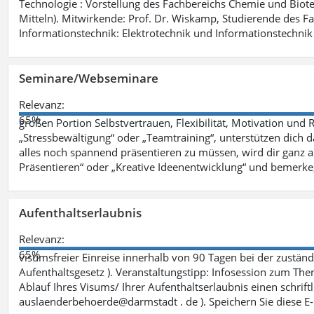
Technologie : Vorstellung des Fachbereichs Chemie und Biotech
Mitteln). Mitwirkende: Prof. Dr. Wiskamp, Studierende des F
Informationstechnik: Elektrotechnik und Informationstechnik 
Seminare/Webseminare
Relevanz:
65%
großen Portion Selbstvertrauen, Flexibilität, Motivation und 
„Stressbewältigung“ oder „Teamtraining“, unterstützen dich 
alles noch spannend präsentieren zu müssen, wird dir ganz 
Präsentieren“ oder „Kreative Ideenentwicklung“ und bemerke,
Aufenthaltserlaubnis
Relevanz:
65%
visumsfreier Einreise innerhalb von 90 Tagen bei der zustä
Aufenthaltsgesetz ). Veranstaltungstipp: Infosession zum The
Ablauf Ihres Visums/ Ihrer Aufenthaltserlaubnis einen schriftli
auslaenderbehoerde@darmstadt . de ). Speichern Sie diese E-