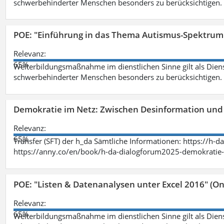
schwerbehinderter Menschen besonders zu berücksichtigen. Fa
POE: "Einführung in das Thema Autismus-Spektrum
Relevanz:
65%
Weiterbildungsmaßnahme im dienstlichen Sinne gilt als Dien
schwerbehinderter Menschen besonders zu berücksichtigen. Fa
Demokratie im Netz: Zwischen Desinformation un
Relevanz:
65%
Transfer (SFT) der h_da Sämtliche Informationen: https://h-
https://anny.co/en/book/h-da-dialogforum2025-demokratie-
POE: "Listen & Datenanalysen unter Excel 2016" (On
Relevanz:
65%
Weiterbildungsmaßnahme im dienstlichen Sinne gilt als Dien