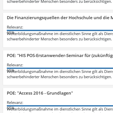
schwerbehinderter Menschen besonders zu berücksichtigen. Fa
Die Finanzierungsquellen der Hochschule und die M
Relevanz:
65%
Weiterbildungsmaßnahme im dienstlichen Sinne gilt als Dien
schwerbehinderter Menschen besonders zu berücksichtigen. Fa
POE: "HIS POS-Erstanwender-Seminar für (zukünfti
Relevanz:
65%
Weiterbildungsmaßnahme im dienstlichen Sinne gilt als Dien
schwerbehinderter Menschen besonders zu berücksichtigen. Fa
POE: "Access 2016 - Grundlagen"
Relevanz:
65%
Weiterbildungsmaßnahme im dienstlichen Sinne gilt als Dien