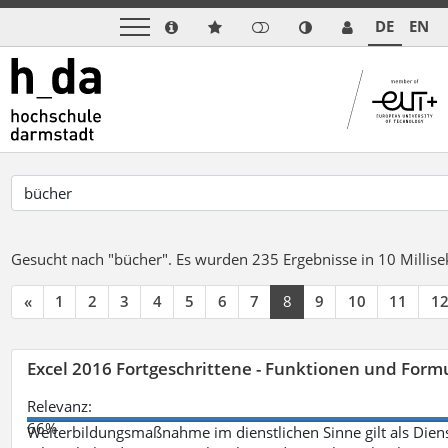
DE
EN
Gesucht nach "bücher".
Es wurden 235 Ergebnisse in 10 Milli
«
1
2
3
4
5
6
7
8
9
10
11
1
Excel 2016 Fortgeschrittene - Funktionen und Formu
Relevanz:
66%
Weiterbildungsmaßnahme im dienstlichen Sinne gilt als Dien