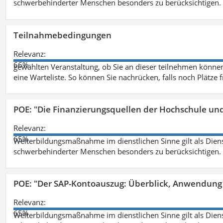
schwerbehinderter Menschen besonders zu berücksichtigen. Fa
Teilnahmebedingungen
Relevanz:
66%
gewählten Veranstaltung, ob Sie an dieser teilnehmen können.
eine Warteliste. So können Sie nachrücken, falls noch Plätze 
POE: "Die Finanzierungsquellen der Hochschule un
Relevanz:
65%
Weiterbildungsmaßnahme im dienstlichen Sinne gilt als Dien
schwerbehinderter Menschen besonders zu berücksichtigen. Fa
POE: "Der SAP-Kontoauszug: Überblick, Anwendung
Relevanz:
65%
Weiterbildungsmaßnahme im dienstlichen Sinne gilt als Dien