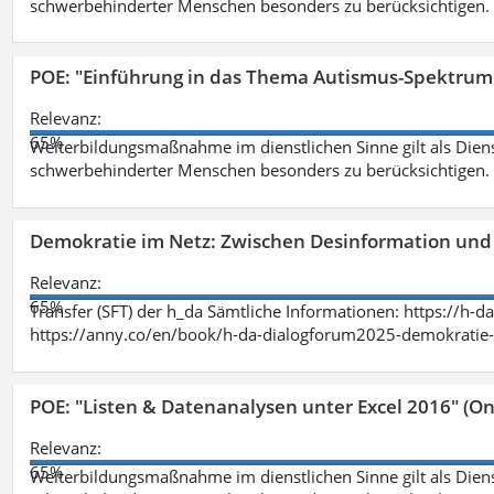
schwerbehinderter Menschen besonders zu berücksichtigen. Fa
POE: "Einführung in das Thema Autismus-Spektrum
Relevanz:
65%
Weiterbildungsmaßnahme im dienstlichen Sinne gilt als Dien
schwerbehinderter Menschen besonders zu berücksichtigen. Fa
Demokratie im Netz: Zwischen Desinformation un
Relevanz:
65%
Transfer (SFT) der h_da Sämtliche Informationen: https://h-
https://anny.co/en/book/h-da-dialogforum2025-demokratie-
POE: "Listen & Datenanalysen unter Excel 2016" (On
Relevanz:
65%
Weiterbildungsmaßnahme im dienstlichen Sinne gilt als Dien