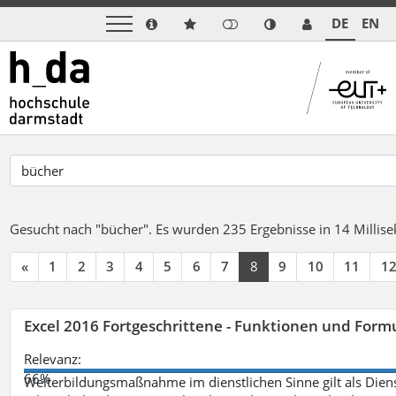
DE
EN
Gesucht nach "bücher".
Es wurden 235 Ergebnisse in 14 Milli
«
1
2
3
4
5
6
7
8
9
10
11
1
Excel 2016 Fortgeschrittene - Funktionen und Formu
Relevanz:
66%
Weiterbildungsmaßnahme im dienstlichen Sinne gilt als Dien