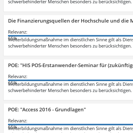
schwerbehinderter Menschen besonders zu berücksichtigen. Fa
Die Finanzierungsquellen der Hochschule und die M
Relevanz:
65%
Weiterbildungsmaßnahme im dienstlichen Sinne gilt als Dien
schwerbehinderter Menschen besonders zu berücksichtigen. Fa
POE: "HIS POS-Erstanwender-Seminar für (zukünfti
Relevanz:
65%
Weiterbildungsmaßnahme im dienstlichen Sinne gilt als Dien
schwerbehinderter Menschen besonders zu berücksichtigen. Fa
POE: "Access 2016 - Grundlagen"
Relevanz:
65%
Weiterbildungsmaßnahme im dienstlichen Sinne gilt als Dien