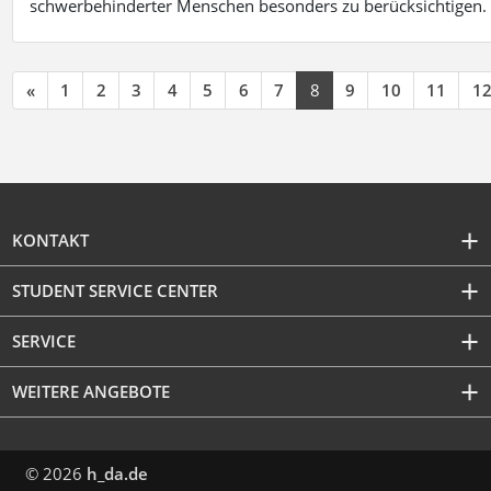
schwerbehinderter Menschen besonders zu berücksichtigen. Fa
«
1
2
3
4
5
6
7
8
9
10
11
1
KONTAKT
STUDENT SERVICE CENTER
SERVICE
WEITERE ANGEBOTE
© 2026
h_da.de