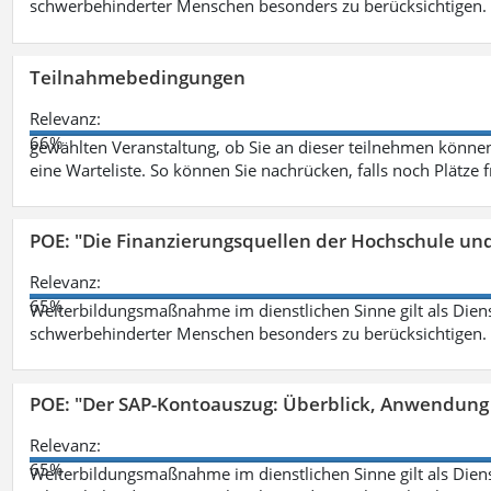
schwerbehinderter Menschen besonders zu berücksichtigen. Fa
Teilnahmebedingungen
Relevanz:
66%
gewählten Veranstaltung, ob Sie an dieser teilnehmen können.
eine Warteliste. So können Sie nachrücken, falls noch Plätze 
POE: "Die Finanzierungsquellen der Hochschule un
Relevanz:
65%
Weiterbildungsmaßnahme im dienstlichen Sinne gilt als Dien
schwerbehinderter Menschen besonders zu berücksichtigen. Fa
POE: "Der SAP-Kontoauszug: Überblick, Anwendung
Relevanz:
65%
Weiterbildungsmaßnahme im dienstlichen Sinne gilt als Dien