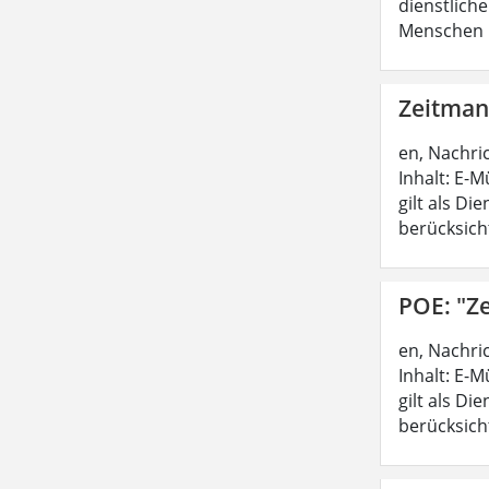
dienstliche
Menschen b
Zeitman
en, Nachri
Inhalt: E-M
gilt als D
berücksicht
POE: "Z
en, Nachri
Inhalt: E-M
gilt als D
berücksicht