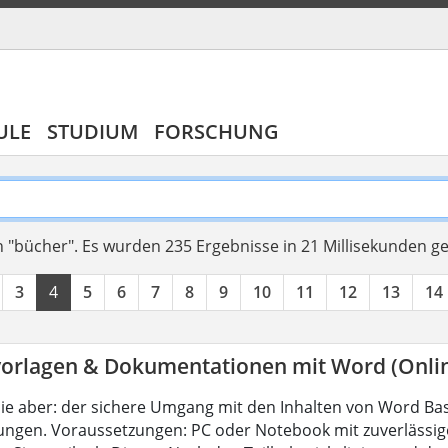
ULE
STUDIUM
FORSCHUNG
 "bücher".
Es wurden 235 Ergebnisse in 21 Millisekunden g
3
4
5
6
7
8
9
10
11
12
13
14
orlagen & Dokumentationen mit Word (Onli
ie aber: der sichere Umgang mit den Inhalten von Word Bas
ungen. Voraussetzungen: PC oder Notebook mit zuverlässig