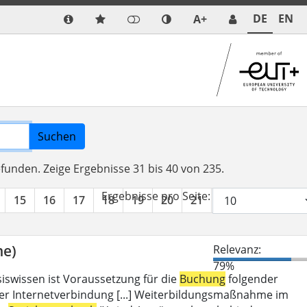
DE
EN
A+
Suchen
efunden.
Zeige Ergebnisse 31 bis 40 von 235.
Ergebnisse pro Seite:
15
16
17
18
19
20
21
22
23
24
ne)
Relevanz:
79%
iswissen ist Voraussetzung für die
Buchung
folgender
er Internetverbindung [...] Weiterbildungsmaßnahme im