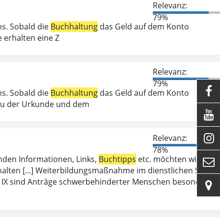
Relevanz:
79%
s. Sobald die
Buchhaltung
das Geld auf dem Konto
e erhalten eine Z
Relevanz:
79%

s. Sobald die
Buchhaltung
das Geld auf dem Konto
 Zu der Urkunde und dem


Relevanz:
78%
enden Informationen, Links,
Buchtipps
etc. möchten wir Sie

halten [...] Weiterbildungsmaßnahme im dienstlichen Sinne
IX sind Anträge schwerbehinderter Menschen besonders z
