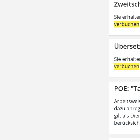
Zweitsc
Sie erhalt
verbuchen
Überset
Sie erhalt
verbuchen
POE: "Ta
Arbeitswei
dazu anreg
gilt als D
berücksicht