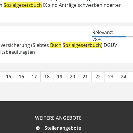
em
Sozialgesetzbuch
IX sind Anträge schwerbehinderter
Relevanz:
78%
llversicherung (Siebtes
Buch
Sozialgesetzbuch
) DGUV
eitsbeauftragten
15
16
17
18
19
20
21
22
23
24
WEITERE ANGEBOTE
Stellenangebote