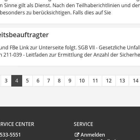
n Sinne gilt als Dienst. Nach den Teilhaberichtlinien und d
esonders zu berücksichtigen. Falls dies auf Sie
eitsbeauftragter
und FBe Link zur Unterseite folgt. SGB VII - Gesetzliche Unfa
n 211-039 - Leitfaden zur Ermittlung der Anzahl der Sicherh
3
4
5
6
7
8
9
10
11
12
13
14
RVICE CENTER
SERVICE
.533-5551
Anmelden