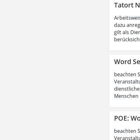
Tatort N
Arbeitswei
dazu anreg
gilt als D
berücksicht
Word Ser
beachten S
Veranstalt
dienstliche
Menschen b
POE: Wo
beachten S
Veranstalt