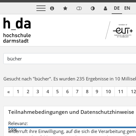
DE
EN
Gesucht nach "bücher".
Es wurden 235 Ergebnisse in 10 Milli
«
1
2
3
4
5
6
7
8
9
10
11
1
Teilnahmebedingungen und Datenschutzhinweise
Relevanz:
59%
widerruft ihre Einwilligung, auf die sich die Verarbeitung ge