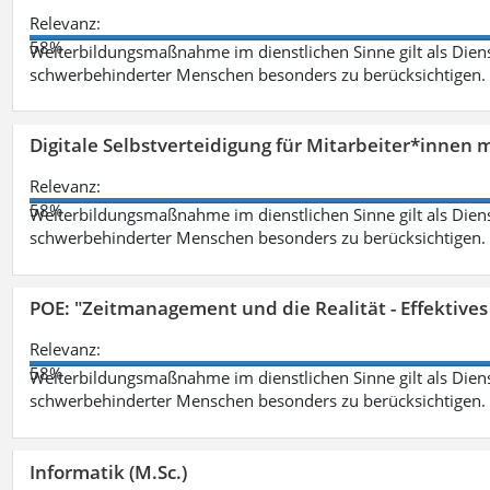
Relevanz:
58%
Weiterbildungsmaßnahme im dienstlichen Sinne gilt als Dien
schwerbehinderter Menschen besonders zu berücksichtigen. Fa
Digitale Selbstverteidigung für Mitarbeiter*innen 
Relevanz:
58%
Weiterbildungsmaßnahme im dienstlichen Sinne gilt als Dien
schwerbehinderter Menschen besonders zu berücksichtigen. Fa
POE: "Zeitmanagement und die Realität - Effektive
Relevanz:
58%
Weiterbildungsmaßnahme im dienstlichen Sinne gilt als Dien
schwerbehinderter Menschen besonders zu berücksichtigen. Fa
Informatik (M.Sc.)