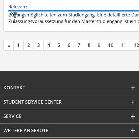
Relevanz:
58%
Zugangsmöglichkeiten zum Studiengang. Eine detaillierte Dar
Zulassungsvoraussetzung für den Masterstudiengang ist ein q
«
1
2
3
4
5
6
7
8
9
10
11
1
KONTAKT
STUDENT SERVICE CENTER
SERVICE
WEITERE ANGEBOTE