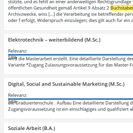
stützte, und es fehlt an einer anderweitigen Rechtsgrundlage 
öffentlichen Gesundheit gemäß Artikel 9 Absatz 2
Buchstabe
Archivzwecke, wiss [...] die Verarbeitung sie betreffender p
oder f erfolgt, Widerspruch einzulegen; dies gilt auch für ei
Elektrotechnik – weiterbildend (M.Sc.)
Relevanz:
58%
wird die Masterarbeit erstellt. Eine detaillierte Darstellung d
Variante *Zugang Zulassungsvoraussetzung für das Master-
Digital, Social and Sustainable Marketing (M.Sc.)
Relevanz:
58%
die Graduiertenschule . Aufbau Eine detaillierte Darstellung 
Zugangsvoraussetzung ist ein einschlägiges und qualifiziert 
Soziale Arbeit (B.A.)