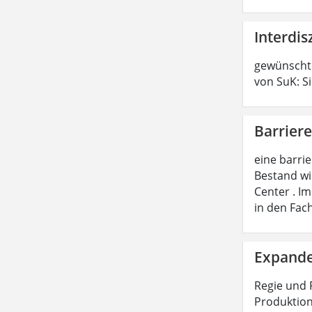
Interdis
gewünschte
von SuK: S
Barriere
eine barri
Bestand wi
Center . I
in den Fac
Expande
Regie und 
Produktion