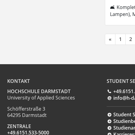
🛋 Komplett
Lampen), M
«
1
2
KONTAKT
STUDENT SE
HOCHSCHULE DARMSTADT
+49.6151
University of Applied Sciences
info@h-d
Schöfferstraße 3
Student S
64295 Darmstadt
Studienb
ZENTRALE
Studiena
+49.6151.533-5000
Karrieres