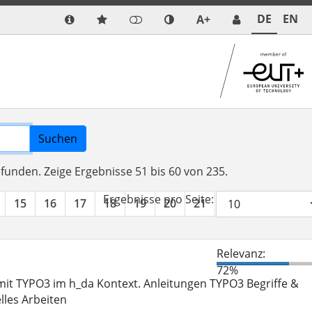
DE
EN
A+
Suchen
efunden.
Zeige Ergebnisse 51 bis 60 von 235.
Ergebnisse pro Seite:
15
16
17
18
19
20
21
22
23
24
Relevanz:
72%
it TYPO3 im h_da Kontext. Anleitungen TYPO3 Begriffe &
lles Arbeiten