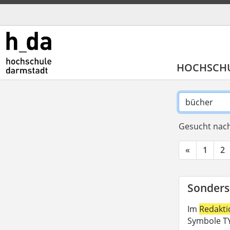
HOCHSCH
Gesucht nach
«
1
2
Sonders
Im
Redakt
Symbole TY