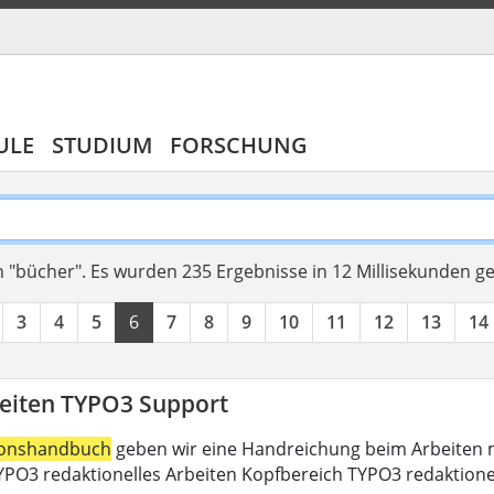
ULE
STUDIUM
FORSCHUNG
 "bücher".
Es wurden 235 Ergebnisse in 12 Millisekunden g
3
4
5
6
7
8
9
10
11
12
13
14
eiten TYPO3 Support
ionshandbuch
geben wir eine Handreichung beim Arbeiten m
PO3 redaktionelles Arbeiten Kopfbereich TYPO3 redaktione