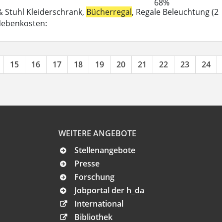
68%
 & Stuhl Kleiderschrank,
Bücherregal
, Regale Beleuchtung (2
-Nebenkosten:
15
16
17
18
19
20
21
22
23
24
WEITERE ANGEBOTE
Stellenangebote
Presse
Forschung
Jobportal der h_da
International
Bibliothek