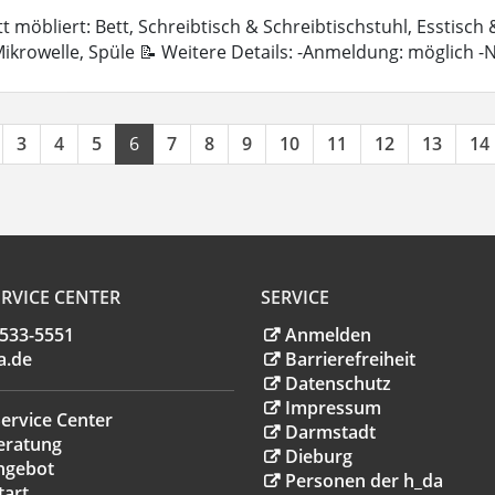
 möbliert: Bett, Schreibtisch & Schreibtischstuhl, Esstisch
ikrowelle, Spüle 📝 Weitere Details: -Anmeldung: möglich 
3
4
5
6
7
8
9
10
11
12
13
14
RVICE CENTER
SERVICE
.533-5551
Anmelden
a
.
de
Barrierefreiheit
Datenschutz
Impressum
ervice Center
Darmstadt
eratung
Dieburg
ngebot
Personen der h_da
tart