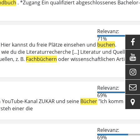
ndbuch
. *Zugang Ein qualifiziert abgeschlossenes Bachelor-
Relevanz:
71%

ier kannst du freie Plätze einsehen und
buchen
.
wie du die Literaturrecherche [...] Literatur und Quellen

llen, z. B.
Fachbüchern
oder wissenschaftlichen Artikeln.


Relevanz:
69%
en YouTube-Kanal ZUKAR und seine
Bücher
"Ich komm auf

steh einer die
Relevanz:
69%