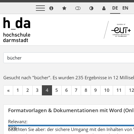
DE
EN
Gesucht nach "bücher".
Es wurden 235 Ergebnisse in 12 Milli
«
1
2
3
4
5
6
7
8
9
10
11
1
Formatvorlagen & Dokumentationen mit Word (Onl
Relevanz:
79%
beachten Sie aber: der sichere Umgang mit den Inhalten von