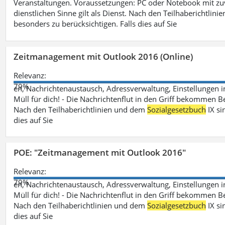
Veranstaltungen. Voraussetzungen: PC oder Notebook mit zu
dienstlichen Sinne gilt als Dienst. Nach den Teilhaberichtlin
besonders zu berücksichtigen. Falls dies auf Sie
Zeitmanagement mit Outlook 2016 (Online)
Relevanz:
79%
en, Nachrichtenaustausch, Adressverwaltung, Einstellungen i
Müll für dich! - Die Nachrichtenflut in den Griff bekommen Be
Nach den Teilhaberichtlinien und dem
Sozialgesetzbuch
IX si
dies auf Sie
POE: "Zeitmanagement mit Outlook 2016"
Relevanz:
79%
en, Nachrichtenaustausch, Adressverwaltung, Einstellungen i
Müll für dich! - Die Nachrichtenflut in den Griff bekommen Be
Nach den Teilhaberichtlinien und dem
Sozialgesetzbuch
IX si
dies auf Sie