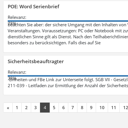
POE: Word Serienbrief
Relevanz:
78%
beachten Sie aber: der sichere Umgang mit den Inhalten von
Veranstaltungen. Voraussetzungen: PC oder Notebook mit zu
dienstlichen Sinne gilt als Dienst. Nach den Teilhaberichtlin
besonders zu berücksichtigen. Falls dies auf Sie
Sicherheitsbeauftragter
Relevanz:
78%
-Einheiten und FBe Link zur Unterseite folgt. SGB VII - Gesetz
211-039 - Leitfaden zur Ermittlung der Anzahl der Sicherheit
«
1
2
3
4
5
6
7
8
9
10
11
1