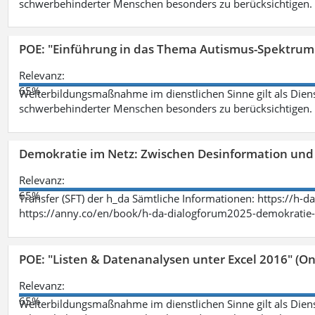
schwerbehinderter Menschen besonders zu berücksichtigen. Fa
POE: "Einführung in das Thema Autismus-Spektrum
Relevanz:
65%
Weiterbildungsmaßnahme im dienstlichen Sinne gilt als Dien
schwerbehinderter Menschen besonders zu berücksichtigen. Fa
Demokratie im Netz: Zwischen Desinformation un
Relevanz:
65%
Transfer (SFT) der h_da Sämtliche Informationen: https://h-
https://anny.co/en/book/h-da-dialogforum2025-demokratie-
POE: "Listen & Datenanalysen unter Excel 2016" (On
Relevanz:
65%
Weiterbildungsmaßnahme im dienstlichen Sinne gilt als Dien