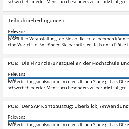
schwerbehinderter Menschen besonders zu berücksichtigen. Fa
Teilnahmebedingungen
Relevanz:
66%
gewählten Veranstaltung, ob Sie an dieser teilnehmen können.
eine Warteliste. So können Sie nachrücken, falls noch Plätze 
POE: "Die Finanzierungsquellen der Hochschule un
Relevanz:
65%
Weiterbildungsmaßnahme im dienstlichen Sinne gilt als Dien
schwerbehinderter Menschen besonders zu berücksichtigen. Fa
POE: "Der SAP-Kontoauszug: Überblick, Anwendung
Relevanz:
65%
Weiterbildungsmaßnahme im dienstlichen Sinne gilt als Dien