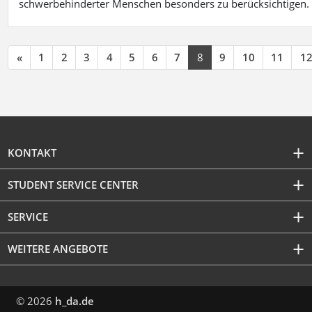
schwerbehinderter Menschen besonders zu berücksichtigen. Fa
«
1
2
3
4
5
6
7
8
9
10
11
1
KONTAKT
STUDENT SERVICE CENTER
SERVICE
WEITERE ANGEBOTE
© 2026
h_da.de