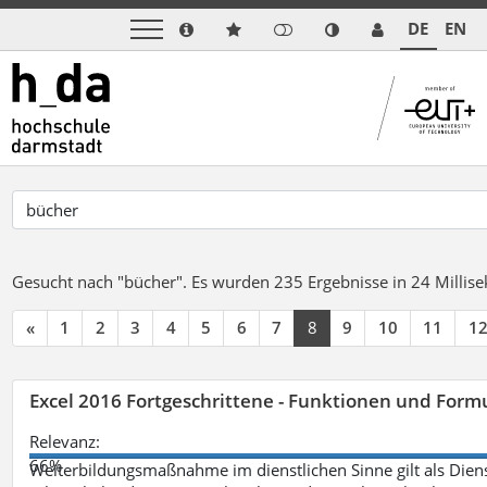
DE
EN
Gesucht nach "bücher".
Es wurden 235 Ergebnisse in 24 Milli
«
1
2
3
4
5
6
7
8
9
10
11
1
Excel 2016 Fortgeschrittene - Funktionen und Formu
Relevanz:
66%
Weiterbildungsmaßnahme im dienstlichen Sinne gilt als Dien