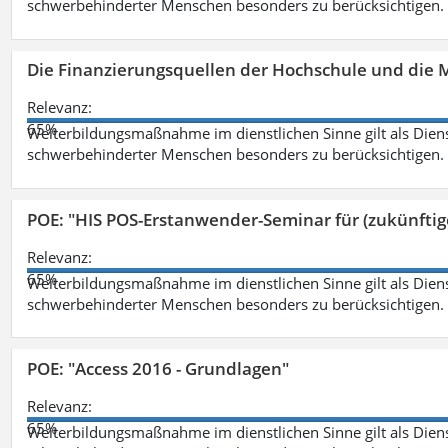
schwerbehinderter Menschen besonders zu berücksichtigen. Fa
Die Finanzierungsquellen der Hochschule und die M
Relevanz:
65%
Weiterbildungsmaßnahme im dienstlichen Sinne gilt als Dien
schwerbehinderter Menschen besonders zu berücksichtigen. Fa
POE: "HIS POS-Erstanwender-Seminar für (zukünfti
Relevanz:
65%
Weiterbildungsmaßnahme im dienstlichen Sinne gilt als Dien
schwerbehinderter Menschen besonders zu berücksichtigen. Fa
POE: "Access 2016 - Grundlagen"
Relevanz:
65%
Weiterbildungsmaßnahme im dienstlichen Sinne gilt als Dien