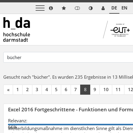
DE
EN
Gesucht nach "bücher".
Es wurden 235 Ergebnisse in 13 Milli
«
1
2
3
4
5
6
7
8
9
10
11
1
Excel 2016 Fortgeschrittene - Funktionen und Formu
Relevanz:
66%
Weiterbildungsmaßnahme im dienstlichen Sinne gilt als Dien