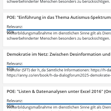
schwerbehinderter Menschen besonders zu berücksichtigen. Fa
POE: "Einführung in das Thema Autismus-Spektrum
Relevanz:
65%
Weiterbildungsmaßnahme im dienstlichen Sinne gilt als Dien
schwerbehinderter Menschen besonders zu berücksichtigen. Fa
Demokratie im Netz: Zwischen Desinformation un
Relevanz:
65%
Transfer (SFT) der h_da Sämtliche Informationen: https://h-
https://anny.co/en/book/h-da-dialogforum2025-demokratie-
POE: "Listen & Datenanalysen unter Excel 2016" (On
Relevanz:
65%
Weiterbildungsmaßnahme im dienstlichen Sinne gilt als Dien