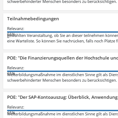
schwerbehinderter Menschen besonders zu berücksichtigen. Fa
Teilnahmebedingungen
Relevanz:
66%
gewählten Veranstaltung, ob Sie an dieser teilnehmen können.
eine Warteliste. So können Sie nachrücken, falls noch Plätze 
POE: "Die Finanzierungsquellen der Hochschule un
Relevanz:
65%
Weiterbildungsmaßnahme im dienstlichen Sinne gilt als Dien
schwerbehinderter Menschen besonders zu berücksichtigen. Fa
POE: "Der SAP-Kontoauszug: Überblick, Anwendung
Relevanz:
65%
Weiterbildungsmaßnahme im dienstlichen Sinne gilt als Dien