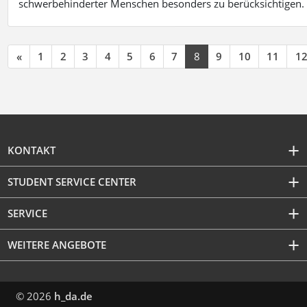
schwerbehinderter Menschen besonders zu berücksichtigen. Fa
«
1
2
3
4
5
6
7
8
9
10
11
1
KONTAKT
STUDENT SERVICE CENTER
SERVICE
WEITERE ANGEBOTE
© 2026
h_da.de