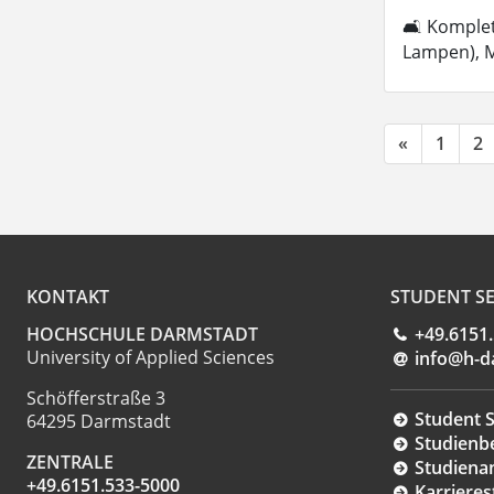
🛋 Komplett
Lampen), M
«
1
2
KONTAKT
STUDENT SE
HOCHSCHULE DARMSTADT
+49.6151
University of Applied Sciences
info@h-d
Schöfferstraße 3
Student S
64295 Darmstadt
Studienb
ZENTRALE
Studiena
+49.6151.533-5000
Karrieres