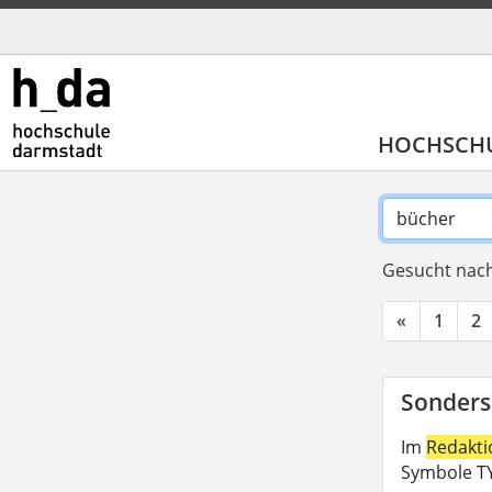
HOCHSCH
Gesucht nach
«
1
2
Sonders
Im
Redakt
Symbole TY