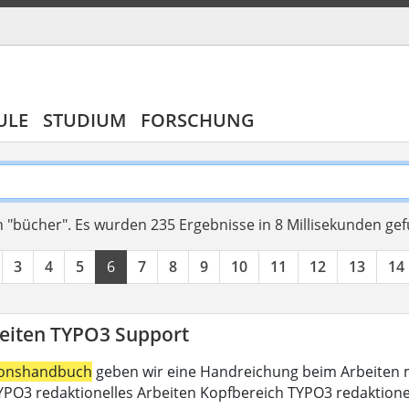
ULE
STUDIUM
FORSCHUNG
 "bücher".
Es wurden 235 Ergebnisse in 8 Millisekunden ge
3
4
5
6
7
8
9
10
11
12
13
14
eiten TYPO3 Support
ionshandbuch
geben wir eine Handreichung beim Arbeiten m
PO3 redaktionelles Arbeiten Kopfbereich TYPO3 redaktione