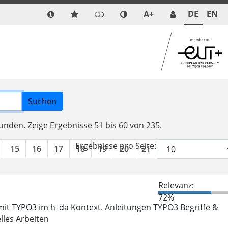
DE
EN
A+
Suchen
funden.
Zeige Ergebnisse 51 bis 60 von 235.
Ergebnisse pro Seite:
15
16
17
18
19
20
21
22
23
24
Relevanz:
72%
it TYPO3 im h_da Kontext. Anleitungen TYPO3 Begriffe &
lles Arbeiten