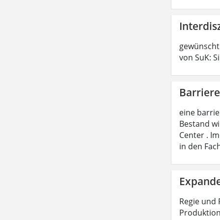
Interdis
gewünschte
von SuK: S
Barriere
eine barri
Bestand wi
Center . I
in den Fac
Expande
Regie und 
Produktion