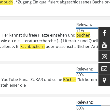
ndbuch
. *Zugang Ein qualifiziert abgeschlossenes Bachelor-
Relevanz:
71%

ier kannst du freie Plätze einsehen und
buchen
.
wie du die Literaturrecherche [...] Literatur und Quellen

llen, z. B.
Fachbüchern
oder wissenschaftlichen Artikeln.


Relevanz:
69%
en YouTube-Kanal ZUKAR und seine
Bücher
"Ich komm auf

steh einer die
Relevanz:
69%