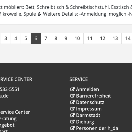
 möbliert: Bett, Schreibtisch & Schreibtischstuhl, Esstisch
ikrowelle, Spüle 📝 Weitere Details: -Anmeldung: möglich 
3
4
5
6
7
8
9
10
11
12
13
14
RVICE CENTER
SERVICE
.533-5551
Anmelden
a
.
de
Barrierefreiheit
Datenschutz
Impressum
ervice Center
Darmstadt
eratung
Dieburg
ngebot
Personen der h_da
tart