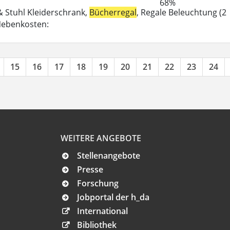
68%
 & Stuhl Kleiderschrank,
Bücherregal
, Regale Beleuchtung (2
-Nebenkosten:
15
16
17
18
19
20
21
22
23
24
WEITERE ANGEBOTE
Stellenangebote
Presse
Forschung
Jobportal der h_da
International
Bibliothek