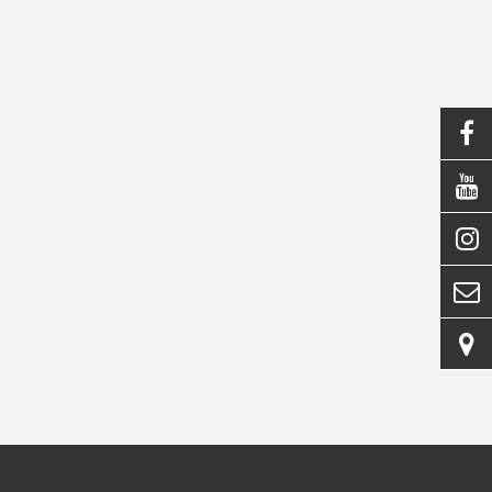




