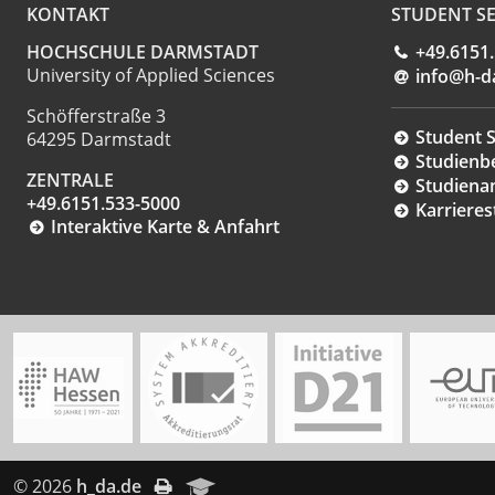
KONTAKT
STUDENT SE
HOCHSCHULE DARMSTADT
+49.6151
University of Applied Sciences
info@h-d
Schöfferstraße 3
Student S
64295 Darmstadt
Studienb
ZENTRALE
Studiena
+49.6151.533-5000
Karrieres
Interaktive Karte & Anfahrt
© 2026
h_da.de
