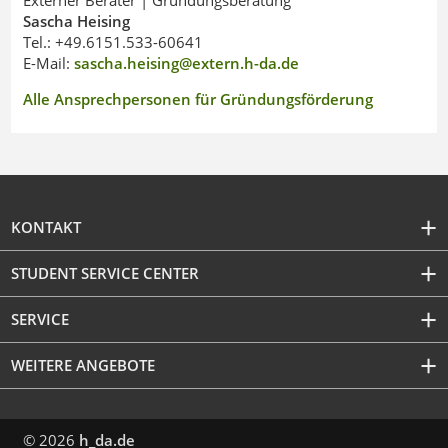
Externer Berater | Gründungsberatung
Sascha Heising
Tel.: +49.6151.533-60641
E-Mail:
sascha.heising@extern.h-da
.
de
Alle Ansprechpersonen für Gründungsförderung
KONTAKT
STUDENT SERVICE CENTER
SERVICE
WEITERE ANGEBOTE
© 2026
h_da.de