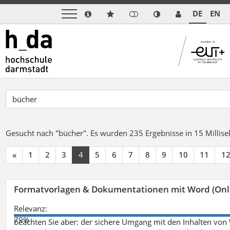
DE
EN
Gesucht nach "bücher".
Es wurden 235 Ergebnisse in 15 Milli
«
1
2
3
4
5
6
7
8
9
10
11
1
Formatvorlagen & Dokumentationen mit Word (Onl
Relevanz:
79%
beachten Sie aber: der sichere Umgang mit den Inhalten von