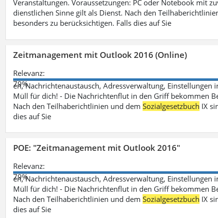
Veranstaltungen. Voraussetzungen: PC oder Notebook mit zu
dienstlichen Sinne gilt als Dienst. Nach den Teilhaberichtlin
besonders zu berücksichtigen. Falls dies auf Sie
Zeitmanagement mit Outlook 2016 (Online)
Relevanz:
79%
en, Nachrichtenaustausch, Adressverwaltung, Einstellungen i
Müll für dich! - Die Nachrichtenflut in den Griff bekommen Be
Nach den Teilhaberichtlinien und dem
Sozialgesetzbuch
IX si
dies auf Sie
POE: "Zeitmanagement mit Outlook 2016"
Relevanz:
79%
en, Nachrichtenaustausch, Adressverwaltung, Einstellungen i
Müll für dich! - Die Nachrichtenflut in den Griff bekommen Be
Nach den Teilhaberichtlinien und dem
Sozialgesetzbuch
IX si
dies auf Sie