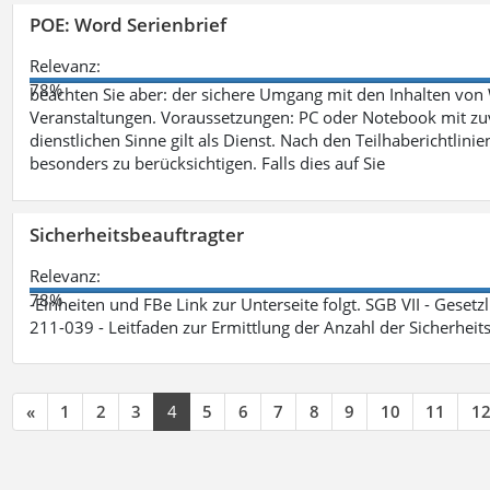
POE: Word Serienbrief
Relevanz:
78%
beachten Sie aber: der sichere Umgang mit den Inhalten von
Veranstaltungen. Voraussetzungen: PC oder Notebook mit zu
dienstlichen Sinne gilt als Dienst. Nach den Teilhaberichtlin
besonders zu berücksichtigen. Falls dies auf Sie
Sicherheitsbeauftragter
Relevanz:
78%
-Einheiten und FBe Link zur Unterseite folgt. SGB VII - Gesetz
211-039 - Leitfaden zur Ermittlung der Anzahl der Sicherheit
«
1
2
3
4
5
6
7
8
9
10
11
1