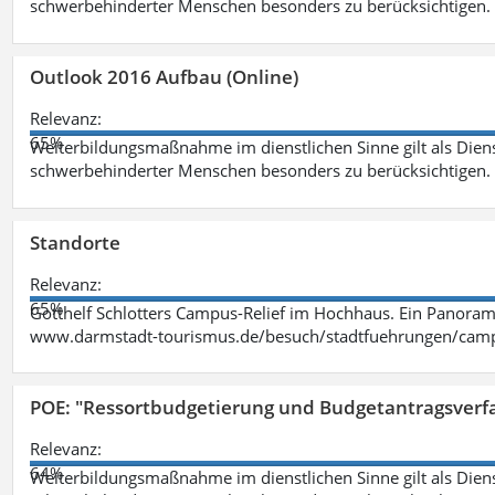
schwerbehinderter Menschen besonders zu berücksichtigen. Fa
Outlook 2016 Aufbau (Online)
Relevanz:
65%
Weiterbildungsmaßnahme im dienstlichen Sinne gilt als Dien
schwerbehinderter Menschen besonders zu berücksichtigen. Fa
Standorte
Relevanz:
65%
Gotthelf Schlotters Campus-Relief im Hochhaus. Ein Panorama
www.darmstadt-tourismus.de/besuch/stadtfuehrungen/cam
POE: "Ressortbudgetierung und Budgetantragsverf
Relevanz:
64%
Weiterbildungsmaßnahme im dienstlichen Sinne gilt als Dien