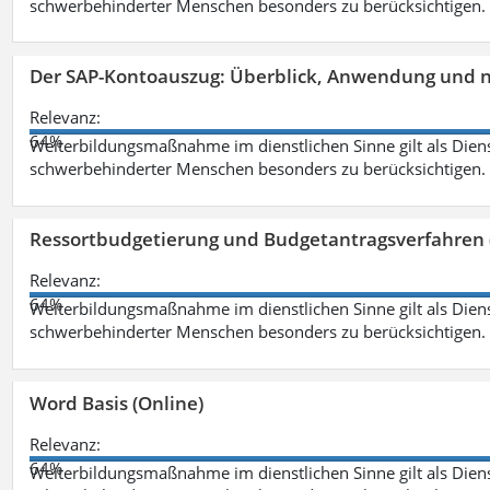
schwerbehinderter Menschen besonders zu berücksichtigen. Fa
Der SAP-Kontoauszug: Überblick, Anwendung und nü
Relevanz:
64%
Weiterbildungsmaßnahme im dienstlichen Sinne gilt als Dien
schwerbehinderter Menschen besonders zu berücksichtigen. Fa
Ressortbudgetierung und Budgetantragsverfahren 
Relevanz:
64%
Weiterbildungsmaßnahme im dienstlichen Sinne gilt als Dien
schwerbehinderter Menschen besonders zu berücksichtigen. Fa
Word Basis (Online)
Relevanz:
64%
Weiterbildungsmaßnahme im dienstlichen Sinne gilt als Dien