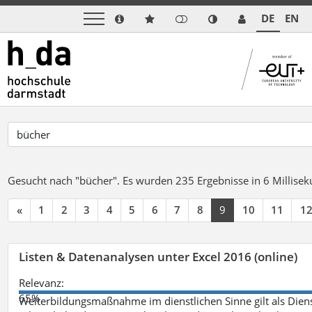
DE
EN
Gesucht nach "bücher".
Es wurden 235 Ergebnisse in 6 Millise
«
1
2
3
4
5
6
7
8
9
10
11
1
Listen & Datenanalysen unter Excel 2016 (online)
Relevanz:
65%
Weiterbildungsmaßnahme im dienstlichen Sinne gilt als Dien