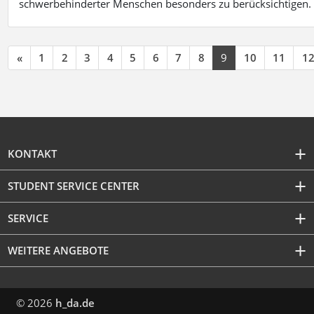
schwerbehinderter Menschen besonders zu berücksichtigen. Fa
«
1
2
3
4
5
6
7
8
9
10
11
1
KONTAKT
STUDENT SERVICE CENTER
SERVICE
WEITERE ANGEBOTE
© 2026
h_da.de