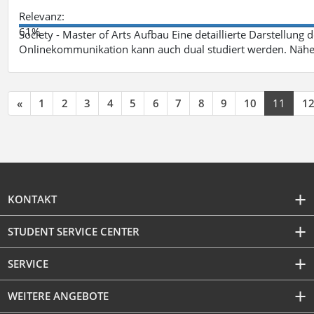
Relevanz:
61%
Society - Master of Arts Aufbau Eine detaillierte Darstellung 
Onlinekommunikation kann auch dual studiert werden. Nähe
«
1
2
3
4
5
6
7
8
9
10
11
1
KONTAKT
STUDENT SERVICE CENTER
SERVICE
WEITERE ANGEBOTE