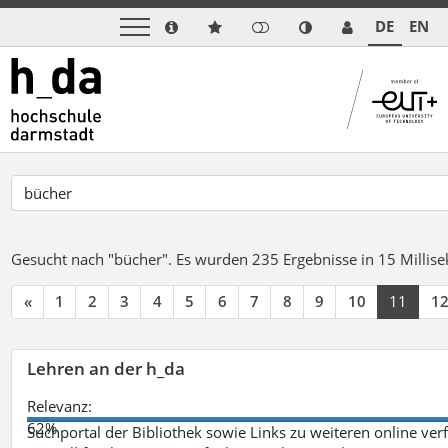
DE
EN
Gesucht nach "bücher".
Es wurden 235 Ergebnisse in 15 Milli
«
1
2
3
4
5
6
7
8
9
10
11
1
Lehren an der h_da
Relevanz:
62%
Suchportal der Bibliothek sowie Links zu weiteren online ve