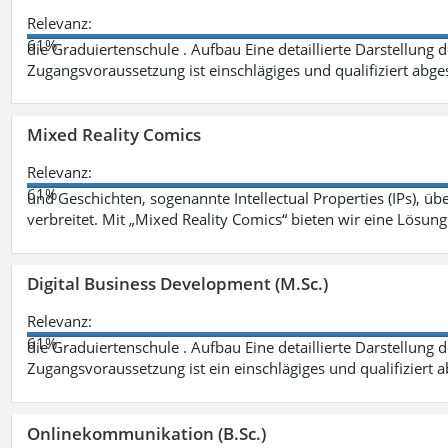
Relevanz:
61%
die Graduiertenschule . Aufbau Eine detaillierte Darstellung 
Zugangsvoraussetzung ist einschlägiges und qualifiziert ab
Mixed Reality Comics
Relevanz:
61%
und Geschichten, sogenannte Intellectual Properties (IPs), üb
verbreitet. Mit „Mixed Reality Comics“ bieten wir eine Lösung
Digital Business Development (M.Sc.)
Relevanz:
61%
die Graduiertenschule . Aufbau Eine detaillierte Darstellung 
Zugangsvoraussetzung ist ein einschlägiges und qualifiziert 
Onlinekommunikation (B.Sc.)