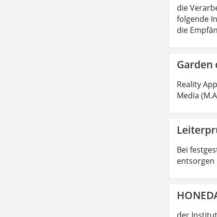
die Verarb
folgende I
die Empfän
Garden 
Reality Ap
Media (M.A
Leiterpr
Bei festges
entsorgen 
HONEDA 
der Instit