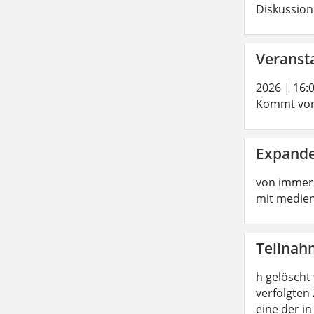
Diskussion
Veransta
2026 | 16:
Kommt vorb
Expande
von immers
mit medien
Teilnah
h gelöscht
verfolgten
eine der i