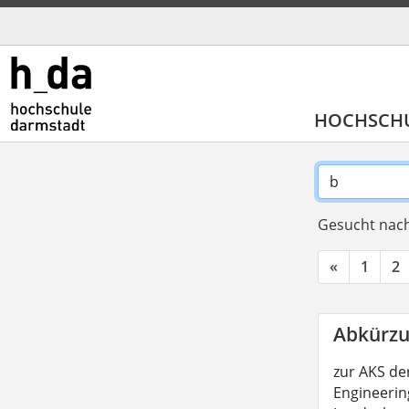
HOCHSCH
Gesucht nach
«
1
2
Abkürzu
zur AKS de
Engineeri