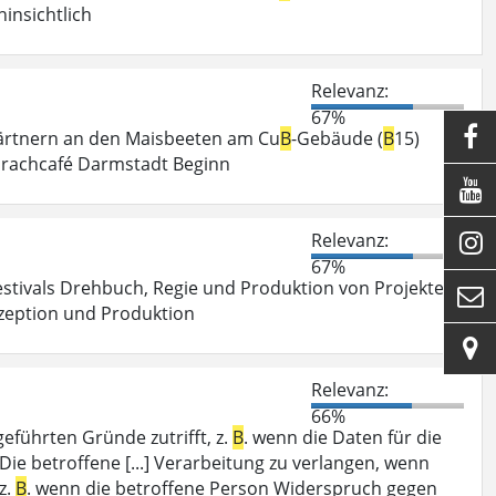
insichtlich
Relevanz:
67%

Gärtnern an den Maisbeeten am Cu
B
-Gebäude (
B
15)
Sprachcafé Darmstadt Beginn

Relevanz:

67%
estivals Drehbuch, Regie und Produktion von Projekten

zeption und Produktion

Relevanz:
66%
eführten Gründe zutrifft, z.
B
. wenn die Daten für die
Die betroffene [...] Verarbeitung zu verlangen, wenn
z.
B
. wenn die betroffene Person Widerspruch gegen