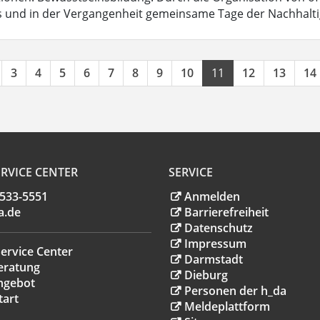
und in der Vergangenheit gemeinsame Tage der Nachhaltigk
3
4
5
6
7
8
9
10
11
12
13
14
RVICE CENTER
SERVICE
.533-5551
Anmelden
a
.
de
Barrierefreiheit
Datenschutz
Impressum
ervice Center
Darmstadt
eratung
Dieburg
ngebot
Personen der h_da
tart
Meldeplattform