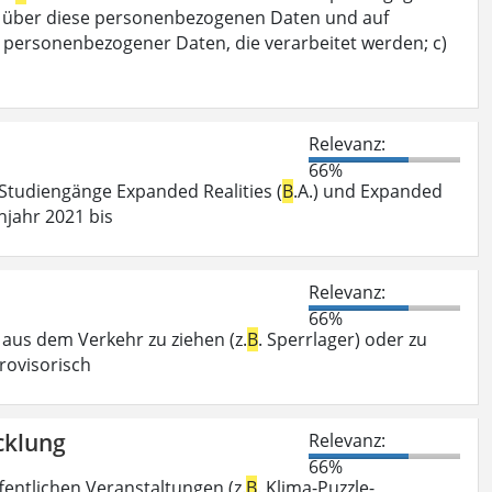
nft über diese personenbezogenen Daten und auf
n personenbezogener Daten, die verarbeitet werden; c)
Relevanz:
66%
Studiengänge Expanded Realities (
B
.A.) und Expanded
hjahr 2021 bis
Relevanz:
66%
r aus dem Verkehr zu ziehen (z.
B
. Sperrlager) oder zu
rovisorisch
cklung
Relevanz:
66%
fentlichen Veranstaltungen (z.
B
. Klima-Puzzle-