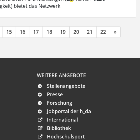
eit) bietet das Netzwerk
15
16
17
18
19
20
21
22
»
WEITERE ANGEBOTE
Stellenangebote
Presse
Forschung
Jobportal der h_da
International
Bibliothek
Hochschulsport