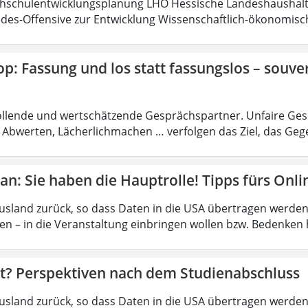
hschulentwicklungsplanung LHO Hessische Landeshaushalt
es-Offensive zur Entwicklung Wissenschaftlich-ökonomisc
: Fassung und los statt fassungslos – souve
llende und wertschätzende Gesprächspartner. Unfaire Gesp
, Abwerten, Lächerlichmachen … verfolgen das Ziel, das Ge
n: Sie haben die Hauptrolle! Tipps fürs Onl
usland zurück, so dass Daten in die USA übertragen werden k
en – in die Veranstaltung einbringen wollen bzw. Bedenken h
zt? Perspektiven nach dem Studienabschluss
usland zurück, so dass Daten in die USA übertragen werden k