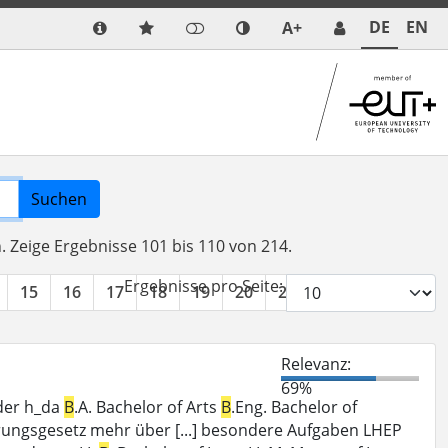
DE
EN
A+
Suchen
n.
Zeige Ergebnisse 101 bis 110 von 214.
Ergebnisse pro Seite:
15
16
17
18
19
20
21
22
»
Relevanz:
69%
der h_da
B
.A. Bachelor of Arts
B
.Eng. Bachelor of
rungsgesetz mehr über [...] besondere Aufgaben LHEP