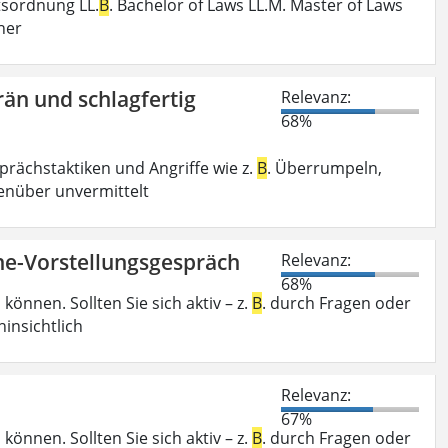
sordnung LL.
B
. Bachelor of Laws LL.M. Master of Laws
her
rän und schlagfertig
Relevanz:
68%
rächstaktiken und Angriffe wie z.
B
. Überrumpeln,
genüber unvermittelt
ine-Vorstellungsgespräch
Relevanz:
68%
önnen. Sollten Sie sich aktiv – z.
B
. durch Fragen oder
insichtlich
Relevanz:
67%
önnen. Sollten Sie sich aktiv – z.
B
. durch Fragen oder