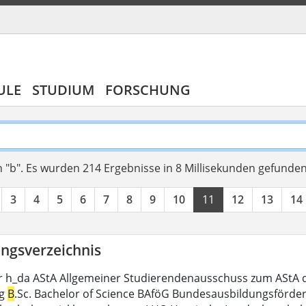
ULE
STUDIUM
FORSCHUNG
 "b".
Es wurden 214 Ergebnisse in 8 Millisekunden gefunde
3
4
5
6
7
8
9
10
11
12
13
14
ngsverzeichnis
r h_da AStA Allgemeiner Studierendenausschuss zum AStA 
ng
B
.Sc. Bachelor of Science BAföG Bundesausbildungsförde