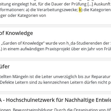
eitung eingelegt hat, für die Dauer der Prüfung [...] Ausku
nformationen: a) die Verarbeitungszwecke;
b
) die Kategorie
ger oder Kategorien von
of Knowledge
p „Garden of Knowledge“ wurde von h_da-Studierenden der 
.) in einem aufwändigen Praxisprojekt über ein Jahr von Frü
üfer
tellten Mängeln ist die Leiter unverzüglich bis zur Reparatu
Defekte Leitern sind zu kennzeichnen Leitern dürfen nicht p
- Hochschulnetzwerk für Nachhaltige Entwi
utionen. Bewusstseinsbildung: Durch die Organisation von öf