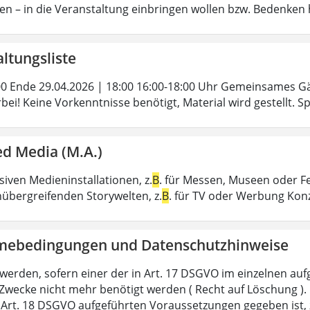
en – in die Veranstaltung einbringen wollen bzw. Bedenken h
ltungsliste
00 Ende 29.04.2026 | 18:00 16:00-18:00 Uhr Gemeinsames 
ei! Keine Vorkenntnisse benötigt, Material wird gestellt. 
d Media (M.A.)
iven Medieninstallationen, z.
B
. für Messen, Museen oder F
übergreifenden Storywelten, z.
B
. für TV oder Werbung Kon
mebedingungen und Datenschutzhinweise
 werden, sofern einer der in Art. 17 DSGVO im einzelnen aufg
 Zwecke nicht mehr benötigt werden ( Recht auf Löschung ). 
n Art. 18 DSGVO aufgeführten Voraussetzungen gegeben ist, 