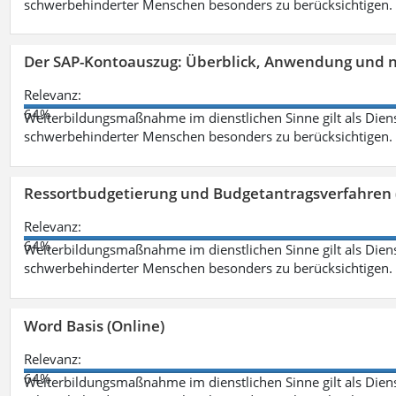
schwerbehinderter Menschen besonders zu berücksichtigen. Fa
Der SAP-Kontoauszug: Überblick, Anwendung und nü
Relevanz:
64%
Weiterbildungsmaßnahme im dienstlichen Sinne gilt als Dien
schwerbehinderter Menschen besonders zu berücksichtigen. Fa
Ressortbudgetierung und Budgetantragsverfahren 
Relevanz:
64%
Weiterbildungsmaßnahme im dienstlichen Sinne gilt als Dien
schwerbehinderter Menschen besonders zu berücksichtigen. Fa
Word Basis (Online)
Relevanz:
64%
Weiterbildungsmaßnahme im dienstlichen Sinne gilt als Dien