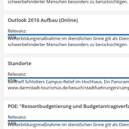
schwerbehinderter Menschen besonders zu berücksichtigen. Fa
Outlook 2016 Aufbau (Online)
Relevanz:
65%
Weiterbildungsmaßnahme im dienstlichen Sinne gilt als Dien
schwerbehinderter Menschen besonders zu berücksichtigen. Fa
Standorte
Relevanz:
65%
Gotthelf Schlotters Campus-Relief im Hochhaus. Ein Panorama
www.darmstadt-tourismus.de/besuch/stadtfuehrungen/cam
POE: "Ressortbudgetierung und Budgetantragsverf
Relevanz:
64%
Weiterbildungsmaßnahme im dienstlichen Sinne gilt als Dien