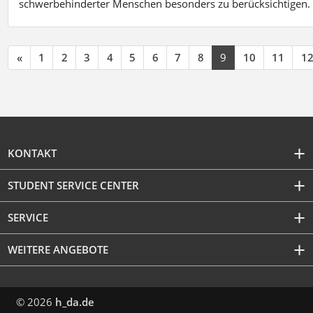
schwerbehinderter Menschen besonders zu berücksichtigen. Fa
«
1
2
3
4
5
6
7
8
9
10
11
1
KONTAKT
STUDENT SERVICE CENTER
SERVICE
WEITERE ANGEBOTE
© 2026
h_da.de