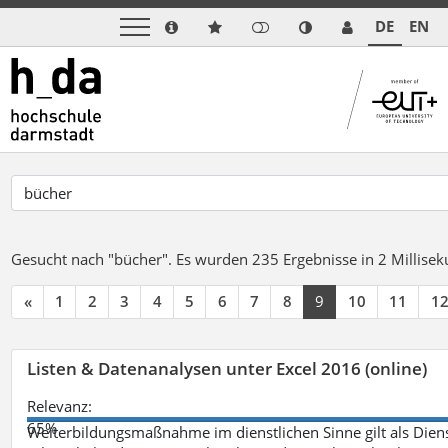
DE
EN
Gesucht nach "bücher".
Es wurden 235 Ergebnisse in 2 Millise
«
1
2
3
4
5
6
7
8
9
10
11
1
Listen & Datenanalysen unter Excel 2016 (online)
Relevanz:
65%
Weiterbildungsmaßnahme im dienstlichen Sinne gilt als Dien