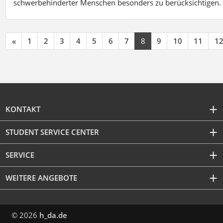
schwerbehinderter Menschen besonders zu berücksichtigen. Fa
«
1
2
3
4
5
6
7
8
9
10
11
1
KONTAKT
STUDENT SERVICE CENTER
SERVICE
WEITERE ANGEBOTE
© 2026
h_da.de