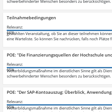
schwerbehinderter Menschen besonders zu berücksichtigen. Fa
Teilnahmebedingungen
Relevanz:
66%
gewählten Veranstaltung, ob Sie an dieser teilnehmen können.
eine Warteliste. So können Sie nachrücken, falls noch Plätze 
POE: "Die Finanzierungsquellen der Hochschule un
Relevanz:
65%
Weiterbildungsmaßnahme im dienstlichen Sinne gilt als Dien
schwerbehinderter Menschen besonders zu berücksichtigen. Fa
POE: "Der SAP-Kontoauszug: Überblick, Anwendung
Relevanz:
65%
Weiterbildungsmaßnahme im dienstlichen Sinne gilt als Dien