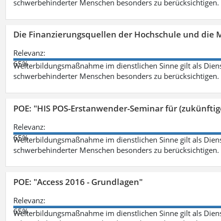
schwerbehinderter Menschen besonders zu berücksichtigen. Fa
Die Finanzierungsquellen der Hochschule und die M
Relevanz:
65%
Weiterbildungsmaßnahme im dienstlichen Sinne gilt als Dien
schwerbehinderter Menschen besonders zu berücksichtigen. Fa
POE: "HIS POS-Erstanwender-Seminar für (zukünfti
Relevanz:
65%
Weiterbildungsmaßnahme im dienstlichen Sinne gilt als Dien
schwerbehinderter Menschen besonders zu berücksichtigen. Fa
POE: "Access 2016 - Grundlagen"
Relevanz:
65%
Weiterbildungsmaßnahme im dienstlichen Sinne gilt als Dien