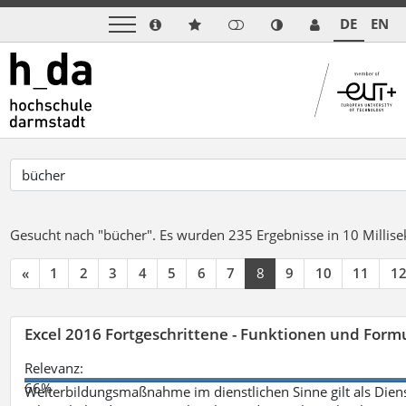
DE
EN
Gesucht nach "bücher".
Es wurden 235 Ergebnisse in 10 Milli
«
1
2
3
4
5
6
7
8
9
10
11
1
Excel 2016 Fortgeschrittene - Funktionen und Formu
Relevanz:
66%
Weiterbildungsmaßnahme im dienstlichen Sinne gilt als Dien