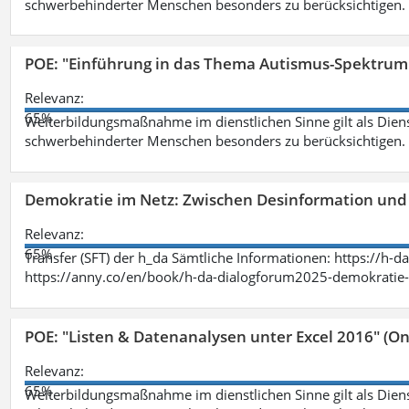
schwerbehinderter Menschen besonders zu berücksichtigen. Fa
POE: "Einführung in das Thema Autismus-Spektrum
Relevanz:
65%
Weiterbildungsmaßnahme im dienstlichen Sinne gilt als Dien
schwerbehinderter Menschen besonders zu berücksichtigen. Fa
Demokratie im Netz: Zwischen Desinformation un
Relevanz:
65%
Transfer (SFT) der h_da Sämtliche Informationen: https://h-
https://anny.co/en/book/h-da-dialogforum2025-demokratie-
POE: "Listen & Datenanalysen unter Excel 2016" (On
Relevanz:
65%
Weiterbildungsmaßnahme im dienstlichen Sinne gilt als Dien