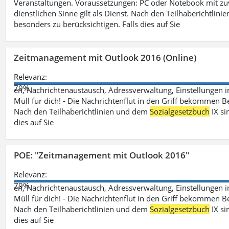
Veranstaltungen. Voraussetzungen: PC oder Notebook mit zu
dienstlichen Sinne gilt als Dienst. Nach den Teilhaberichtlin
besonders zu berücksichtigen. Falls dies auf Sie
Zeitmanagement mit Outlook 2016 (Online)
Relevanz:
79%
en, Nachrichtenaustausch, Adressverwaltung, Einstellungen i
Müll für dich! - Die Nachrichtenflut in den Griff bekommen Be
Nach den Teilhaberichtlinien und dem
Sozialgesetzbuch
IX si
dies auf Sie
POE: "Zeitmanagement mit Outlook 2016"
Relevanz:
79%
en, Nachrichtenaustausch, Adressverwaltung, Einstellungen i
Müll für dich! - Die Nachrichtenflut in den Griff bekommen Be
Nach den Teilhaberichtlinien und dem
Sozialgesetzbuch
IX si
dies auf Sie