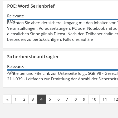
POE: Word Serienbrief
Relevanz:
78%
beachten Sie aber: der sichere Umgang mit den Inhalten von
Veranstaltungen. Voraussetzungen: PC oder Notebook mit zu
dienstlichen Sinne gilt als Dienst. Nach den Teilhaberichtlin
besonders zu berücksichtigen. Falls dies auf Sie
Sicherheitsbeauftragter
Relevanz:
78%
-Einheiten und FBe Link zur Unterseite folgt. SGB VII - Gesetz
211-039 - Leitfaden zur Ermittlung der Anzahl der Sicherheit
«
1
2
3
4
5
6
7
8
9
10
11
1