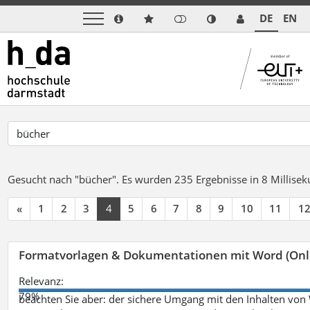
DE
EN
Gesucht nach "bücher".
Es wurden 235 Ergebnisse in 8 Millise
«
1
2
3
4
5
6
7
8
9
10
11
1
Formatvorlagen & Dokumentationen mit Word (Onl
Relevanz:
79%
beachten Sie aber: der sichere Umgang mit den Inhalten von